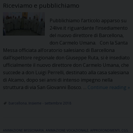
Riceviamo e pubblichiamo
Pubblichiamo l’articolo apparso su
24live.it riguardante l’insediamento
del nuovo direttore di Barcellona,
don Carmelo Umana. Con la Santa
Messa officiata all’oratorio salesiano di Barcellona
dall’ispettore regionale don Giuseppe Ruta, si è insediato
ufficialmente il nuovo direttore don Carmelo Umana, che
succede a don Luigi Perrelli, destinato alla casa salesiana
di Alcamo, dopo sei anni di intenso impegno nella
Ba
struttura di via San Giovanni Bosco. …
Continue reading
»
si
è
barcellona
,
Insieme - settembre 2018
in
il
n
ANIMAZIONE MISSIONARIA
,
ANIMAZIONE VOCAZIONALE
,
APPROFONDIMENTI
,
CGS
di
,