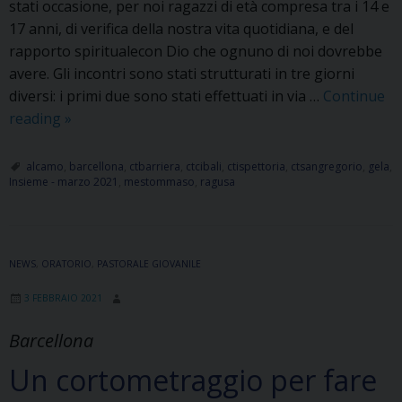
stati occasione, per noi ragazzi di età compresa tra i 14 e
17 anni, di verifica della nostra vita quotidiana, e del
rapporto spiritualecon Dio che ognuno di noi dovrebbe
avere. Gli incontri sono stati strutturati in tre giorni
diversi: i primi due sono stati effettuati in via …
Continue
Esercizi
reading
»
Spirituali
2021
alcamo
,
barcellona
,
ctbarriera
,
ctcibali
,
ctispettoria
,
ctsangregorio
,
gela
,
Insieme - marzo 2021
,
mestommaso
,
ragusa
per
Adolescenti
NEWS
,
ORATORIO
,
PASTORALE GIOVANILE
3 FEBBRAIO 2021
Barcellona
Un cortometraggio per fare