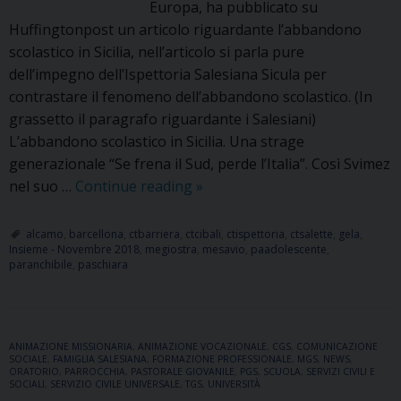
Europa, ha pubblicato su
Huffingtonpost un articolo riguardante l’abbandono
scolastico in Sicilia, nell’articolo si parla pure
dell’impegno dell’Ispettoria Salesiana Sicula per
contrastare il fenomeno dell’abbandono scolastico. (In
grassetto il paragrafo riguardante i Salesiani)
L’abbandono scolastico in Sicilia. Una strage
generazionale “Se frena il Sud, perde l’Italia”. Così Svimez
L’abbandono
nel suo …
Continue reading
»
scolastico
in
alcamo
,
barcellona
,
ctbarriera
,
ctcibali
,
ctispettoria
,
ctsalette
,
gela
,
Insieme - Novembre 2018
,
megiostra
,
mesavio
,
paadolescente
,
Sicilia
paranchibile
,
paschiara
ANIMAZIONE MISSIONARIA
,
ANIMAZIONE VOCAZIONALE
,
CGS
,
COMUNICAZIONE
SOCIALE
,
FAMIGLIA SALESIANA
,
FORMAZIONE PROFESSIONALE
,
MGS
,
NEWS
,
ORATORIO
,
PARROCCHIA
,
PASTORALE GIOVANILE
,
PGS
,
SCUOLA
,
SERVIZI CIVILI E
SOCIALI
,
SERVIZIO CIVILE UNIVERSALE
,
TGS
,
UNIVERSITÀ