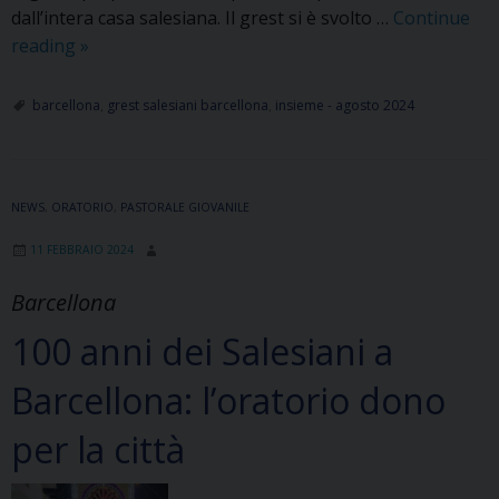
dall’intera casa salesiana. Il grest si è svolto …
Continue
“Il
reading
»
senso
di
barcellona
,
grest salesiani barcellona
,
insieme - agosto 2024
appartenenza”
il
Grest
NEWS
,
ORATORIO
nei
,
PASTORALE GIOVANILE
100
11 FEBBRAIO 2024
anni
di
Barcellona
presenza
100 anni dei Salesiani a
dei
Salesiani
Barcellona: l’oratorio dono
a
Barcellona
per la città