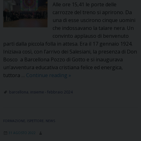
Alle ore 15,41 le porte delle
carrozze del treno si aprirono. Da
una di esse uscirono cinque uomini
che indossavano la talare nera. Un
convinto applauso di benvenuto
partì dalla piccola folla in attesa. Era il 17 gennaio 1924.
Iniziava così, con l’arrivo dei Salesiani, la presenza di Don
Bosco a Barcellona Pozzo di Gotto e si inaugurava
un’avventura educativa cristiana felice ed energica,
100
tuttora …
Continue reading
»
anni
dei
barcellona
,
insieme - febbraio 2024
Salesiani
a
Barcellona:
FORMAZIONE
,
ISPETTORE
,
NEWS
l’oratorio
dono
31 AGOSTO 2022
per