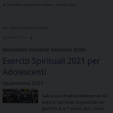
Chies
barcellona
,
ctispettoria
,
Insieme - febbraio 2022
“San
Giova
Bosc
MGS
,
NEWS
,
PASTORALE GIOVANILE
in
Barce
22 MARZO 2021
P.G.
(ME)
Movimento Giovanile Salesiano Sicilia
Esercizi Spirituali 2021 per
Adolescenti
Quaresima 2021
Sale e luce #nelcuoredelmondo Gli
esercizi spirituali, organizzati nei
giorni 5, 6, e 7 marzo 2021, sono