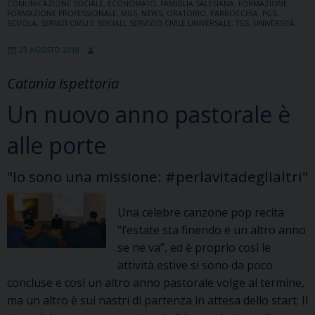
COMUNICAZIONE SOCIALE
,
ECONOMATO
,
FAMIGLIA SALESIANA
,
FORMAZIONE
,
de
FORMAZIONE PROFESSIONALE
,
MGS
,
NEWS
,
ORATORIO
,
PARROCCHIA
,
PGS
,
SCUOLA
,
SERVIZI CIVILI E SOCIALI
,
SERVIZIO CIVILE UNIVERSALE
,
TGS
,
UNIVERSITÀ
Sa
d
23 AGOSTO 2018
Ca
Catania Ispettoria
U
Un nuovo anno pastorale è
alle porte
"Io sono una missione: #perlavitadeglialtri"
Una celebre canzone pop recita
“l’estate sta finendo e un altro anno
se ne va”, ed è proprio così le
attività estive si sono da poco
concluse e così un altro anno pastorale volge al termine,
ma un altro è sui nastri di partenza in attesa dello start. Il