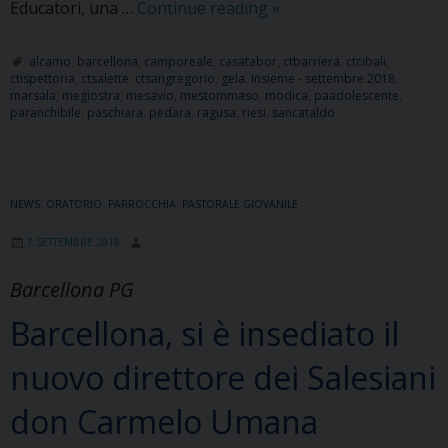
Forum
Educatori, una …
Continue reading
»
Educatori
2018
alcamo
,
barcellona
,
camporeale
,
casatabor
,
ctbarriera
,
ctcibali
,
ctispettoria
,
ctsalette
,
ctsangregorio
,
gela
,
Insieme - settembre 2018
,
marsala
,
megiostra
,
mesavio
,
mestommaso
,
modica
,
paadolescente
,
paranchibile
,
paschiara
,
pedara
,
ragusa
,
riesi
,
sancataldo
NEWS
,
ORATORIO
,
PARROCCHIA
,
PASTORALE GIOVANILE
7 SETTEMBRE 2018
Barcellona PG
Barcellona, si è insediato il
nuovo direttore dei Salesiani
don Carmelo Umana