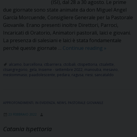
(ISI), dal 28 a 30 agosto. Le prime
due giornate sono state animate da don Miguel Angel
García Morcuende, Consigliere Generale per la Pastorale
Giovanile. Erano presenti inoltre Direttori, Parroci,
Incaricati di Oratorio, Animatori pastorali, laici e giovani.
La presenza di salesiani e laici è stata fondamentale
Don
perché queste giornate …
Continue reading
»
García
Morcuende
alcamo
,
barcellona
,
ctbarriera
,
ctcibali
,
ctispettoria
,
ctsalette
,
ctsangregorio
,
gela
,
Insieme - settembre 2022
,
manouba
,
mesavio
,
all’Assemblea
mestommaso
,
paadolescente
,
pedara
,
ragusa
,
riesi
,
sancataldo
Ispettoriale
ISI
per
l’avvio
APPROFONDIMENTI
,
IN EVIDENZA
,
NEWS
,
PASTORALE GIOVANILE
dell’anno
23 FEBBRAIO 2022
pastorale
Catania Ispettoria