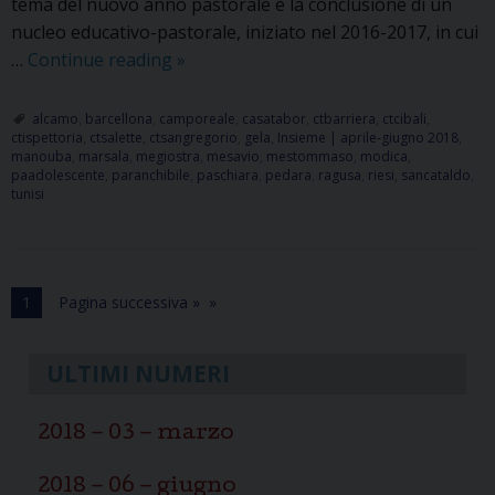
tema del nuovo anno pastorale è la conclusione di un
nucleo educativo-pastorale, iniziato nel 2016-2017, in cui
Un
…
Continue reading
»
nuovo
anno
alcamo
,
barcellona
,
camporeale
,
casatabor
,
ctbarriera
,
ctcibali
,
ctispettoria
,
ctsalette
,
ctsangregorio
,
gela
,
Insieme | aprile-giugno 2018
,
pastorale
manouba
,
marsala
,
megiostra
,
mesavio
,
mestommaso
,
modica
,
è
paadolescente
,
paranchibile
,
paschiara
,
pedara
,
ragusa
,
riesi
,
sancataldo
,
tunisi
alle
porte
1
Pagina successiva »
ULTIMI NUMERI
2018 – 03 – marzo
2018 – 06 – giugno