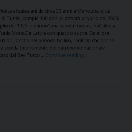
fidata ai salesiani da circa 30 anni a Manouba, città
a di Tunisi, compie 100 anni di attività proprio nel 2023;
luglio del 1923 comincio’ una scuola fondata dall’allora
Tunis Mons.De Lattre con quattro suore. Da allora,
uzioni, anche nel periodo bellico, l’edificio che anche
 la scuola (monumento del patrimonio nazionale
La
icato dal Bey Turco …
Continue reading
»
scuola
di
Manouba
festeggia
100
anni
di
vita!