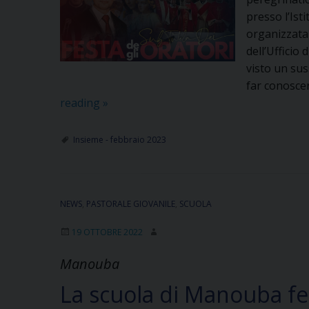
presso l’Ist
organizzata 
dell’Ufficio 
visto un sus
far conoscer
La
reading
»
reliquia
di
Insieme - febbraio 2023
Livatino
dai
Salesiani
NEWS
,
PASTORALE GIOVANILE
a
,
SCUOLA
Catania
19 OTTOBRE 2022
Manouba
La scuola di Manouba fes