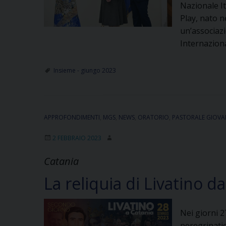
Nazionale It
Play, nato n
un’associaz
Internazion
Insieme - giungo 2023
APPROFONDIMENTI
,
MGS
,
NEWS
,
ORATORIO
,
PASTORALE GIOVA
2 FEBBRAIO 2023
Catania
La reliquia di Livatino da
Nei giorni 2
peregrinatio