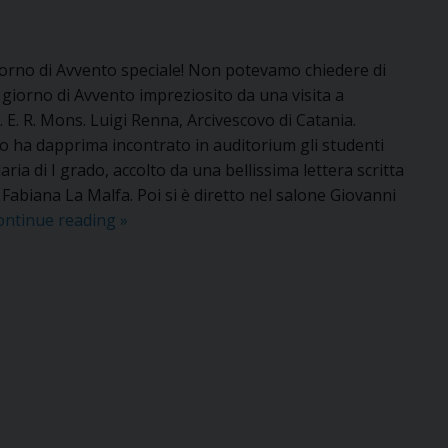
orno di Avvento speciale! Non potevamo chiedere di
o giorno di Avvento impreziosito da una visita a
. E. R. Mons. Luigi Renna, Arcivescovo di Catania.
o ha dapprima incontrato in auditorium gli studenti
aria di I grado, accolto da una bellissima lettera scritta
 Fabiana La Malfa. Poi si è diretto nel salone Giovanni
Visita
ontinue reading
»
dell’Arcivescovo
Renna
alla
scuola
salesiana
di
Catania
Cibali