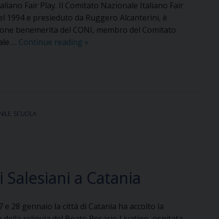
aliano Fair Play. Il Comitato Nazionale Italiano Fair
el 1994 e presieduto da Ruggero Alcanterini, è
ione benemerita del CONI, membro del Comitato
Premio
ale …
Continue reading
»
Fair
Play
for
Life
a
NILE
,
SCUOLA
suor
Maria
Trigila,
FMA
i Salesiani a Catania
7 e 28 gennaio la città di Catania ha accolto la
 della reliquia del Beato Rosario Livatino, ospitata