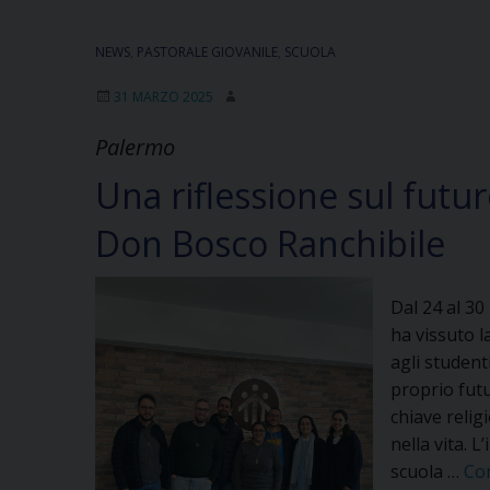
NEWS
,
PASTORALE GIOVANILE
,
SCUOLA
31 MARZO 2025
Palermo
Una riflessione sul futu
Don Bosco Ranchibile
Dal 24 al 30
ha vissuto 
agli studenti
proprio futu
chiave reli
nella vita. L
scuola …
Co