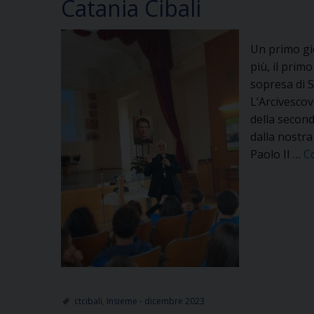
Catania Cibali
Un primo gi
più, il prim
sopresa di S
L’Arcivescov
della second
dalla nostra
Paolo II …
C
ctcibali
,
Insieme - dicembre 2023