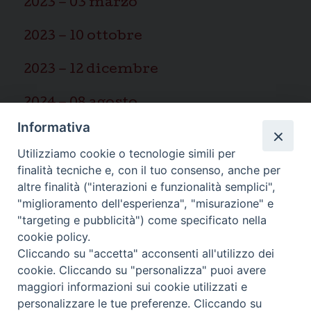
2023 – 03 marzo
2023 – 10 ottobre
2023 – 12 dicembre
2024 – 08 agosto
Informativa
2025 – 03 marzo
Utilizziamo cookie o tecnologie simili per
finalità tecniche e, con il tuo consenso, anche per
altre finalità ("interazioni e funzionalità semplici",
"miglioramento dell'esperienza", "misurazione" e
"targeting e pubblicità") come specificato nella
Ispettoria Salesiana Sicula “San
cookie policy.
Cliccando su "accetta" acconsenti all'utilizzo dei
Paolo”
cookie. Cliccando su "personalizza" puoi avere
Via Cifali 5-7
maggiori informazioni sui cookie utilizzati e
95123 Catania - Italia
personalizzare le tue preferenze. Cliccando su
E-mail:
redazione@sdbsicilia.org