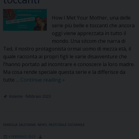
How I Met Your Mother, una delle
serie più belle e toccanti che ancora
oggi viene apprezzata in tutto il
mondo. Una sitcom che narra di
Ted, il nostro protagonista ormai uomo di mezza età, il
quale racconta ai propri figli le varie disavventure che
l’hanno portato ad incontrare e conoscere la loro madre.
Ma cosa rende speciale questa serie e la differisce da
How
tutte …
Continue reading
»
I
Met
Insieme - febbraio 2023
Your
Mother,
una
FAMIGLIA SALESIANA
,
NEWS
,
PASTORALE GIOVANILE
delle
serie
4 FEBBRAIO 2023