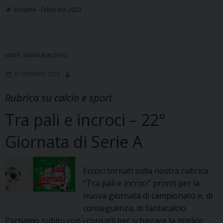
ritrovarsi…
Insieme - febbraio 2023
(Hideaway
–
Jacob
NEWS
,
TRAPALIEINCROCI
Collier)
10 FEBBRAIO 2023
Rubrica su calcio e sport
Tra pali e incroci – 22°
Giornata di Serie A
Eccoci tornati sulla nostra rubrica
“Tra pali e incroci” pronti per la
nuova giornata di campionato e, di
conseguenza, di fantacalcio.
Partiamo subito con i consigli per schierare la miglior