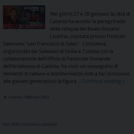
Nei giorni 27 e 28 gennaio la città di
Catania ha accolto la peregrinatio
della reliquia del Beato Rosario
Livatino, ospitata presso l’Istituto
Salesiano “san Francesco di Sales”. L’iniziativa,
organizzata dai Salesiani di Sicilia e Tunisia con la
collaborazione dell’Ufficio di Pastorale Giovanile
dell’Arcidiocesi di Catania, ha visto un susseguirsi di
momenti di raduno e testimonianze volti a far conoscere
La
alle giovani generazioni la figura …
Continue reading
»
reliq
di
Insieme - febbraio 2023
Livat
dai
Sales
MGS
,
NEWS
,
PASTORALE GIOVANILE
a
Cata