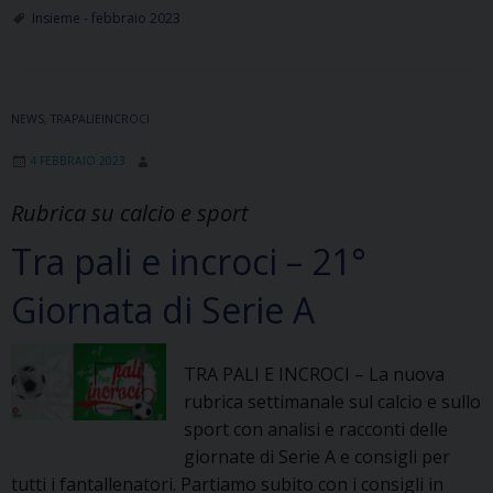
San
Insieme - febbraio 2023
Giovanni
Bosco
a
NEWS
,
TRAPALIEINCROCI
Modica
4 FEBBRAIO 2023
Rubrica su calcio e sport
Tra pali e incroci – 21°
Giornata di Serie A
TRA PALI E INCROCI – La nuova
rubrica settimanale sul calcio e sullo
sport con analisi e racconti delle
giornate di Serie A e consigli per
tutti i fantallenatori. Partiamo subito con i consigli in