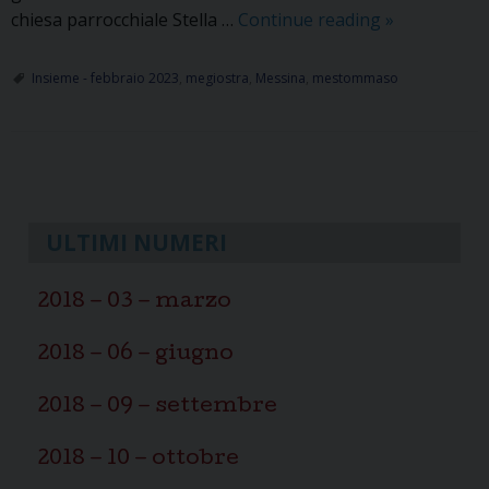
Veglia
chiesa parrocchiale Stella …
Continue reading
»
Don
Bosco
Insieme - febbraio 2023
,
megiostra
,
Messina
,
mestommaso
2023
animata
dal
P
MGS
Messina
o
s
ULTIMI NUMERI
t
N
2018 – 03 – marzo
a
v
2018 – 06 – giugno
i
2018 – 09 – settembre
g
a
2018 – 10 – ottobre
t