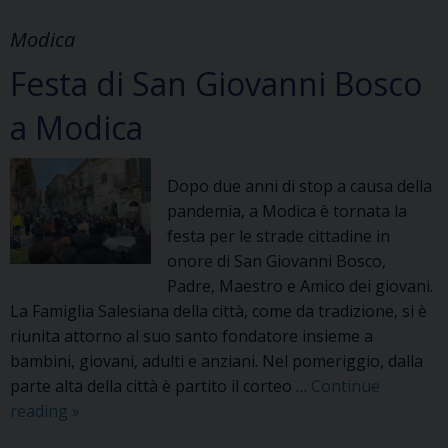
più
belle
Modica
e
Festa di San Giovanni Bosco
toccanti
a Modica
Dopo due anni di stop a causa della
pandemia, a Modica è tornata la
festa per le strade cittadine in
onore di San Giovanni Bosco,
Padre, Maestro e Amico dei giovani.
La Famiglia Salesiana della città, come da tradizione, si è
riunita attorno al suo santo fondatore insieme a
bambini, giovani, adulti e anziani. Nel pomeriggio, dalla
parte alta della città è partito il corteo …
Continue
Festa
reading
»
di