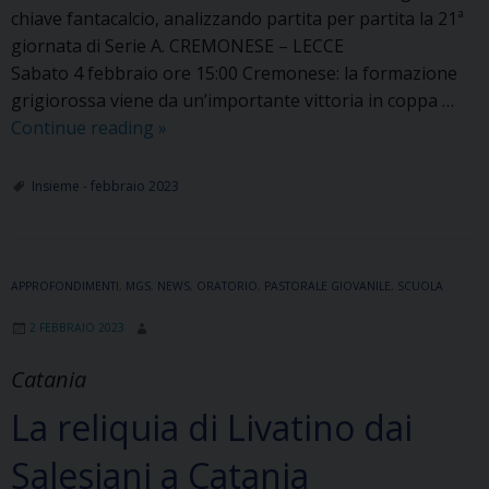
chiave fantacalcio, analizzando partita per partita la 21ª
giornata di Serie A. CREMONESE – LECCE
Sabato 4 febbraio ore 15:00 Cremonese: la formazione
grigiorossa viene da un’importante vittoria in coppa …
Tra
Continue reading
»
pali
e
Insieme - febbraio 2023
incroci
–
21°
APPROFONDIMENTI
,
MGS
,
Giornata
NEWS
,
ORATORIO
,
PASTORALE GIOVANILE
,
SCUOLA
di
2 FEBBRAIO 2023
Serie
A
Catania
La reliquia di Livatino dai
Salesiani a Catania