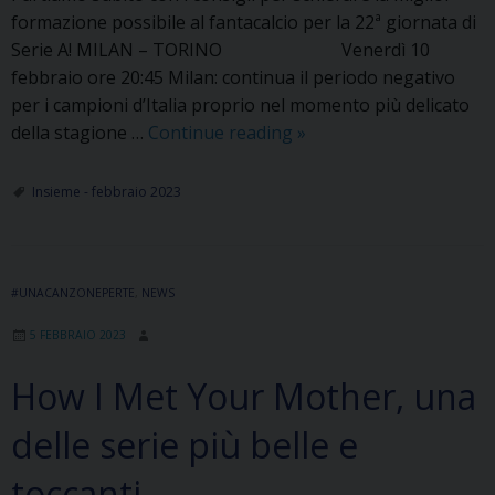
formazione possibile al fantacalcio per la 22ª giornata di
Serie A! MILAN – TORINO Venerdì 10
febbraio ore 20:45 Milan: continua il periodo negativo
per i campioni d’Italia proprio nel momento più delicato
Tra
della stagione …
Continue reading
»
pali
e
Insieme - febbraio 2023
incroci
–
22°
#UNACANZONEPERTE
,
NEWS
Giornata
di
5 FEBBRAIO 2023
Serie
A
How I Met Your Mother, una
delle serie più belle e
toccanti