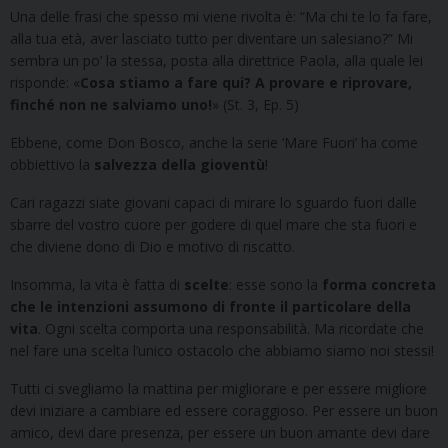
Una delle frasi che spesso mi viene rivolta è: “Ma chi te lo fa fare,
alla tua età, aver lasciato tutto per diventare un salesiano?” Mi
sembra un po’ la stessa, posta alla direttrice Paola, alla quale lei
risponde: «
Cosa stiamo a fare qui? A provare e riprovare,
finché non ne salviamo uno!
» (St. 3, Ep. 5)
Ebbene, come Don Bosco, anche la serie ‘Mare Fuori’ ha come
obbiettivo la
salvezza della gioventù
!
Cari ragazzi siate giovani capaci di mirare lo sguardo fuori dalle
sbarre del vostro cuore per godere di quel mare che sta fuori e
che diviene dono di Dio e motivo di riscatto.
Insomma, la vita è fatta di
scelte
: esse sono la
forma concreta
che le intenzioni assumono di fronte il particolare della
vita
. Ogni scelta comporta una responsabilità. Ma ricordate che
nel fare una scelta l’unico ostacolo che abbiamo siamo noi stessi!
Tutti ci svegliamo la mattina per migliorare e per essere migliore
devi iniziare a cambiare ed essere coraggioso. Per essere un buon
amico, devi dare presenza, per essere un buon amante devi dare