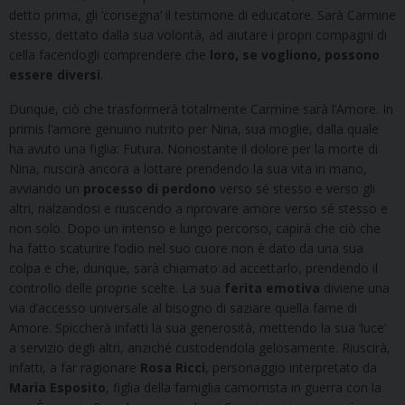
detto prima, gli ‘consegna’ il testimone di educatore. Sarà Carmine
stesso, dettato dalla sua volontà, ad aiutare i propri compagni di
cella facendogli comprendere che
loro, se vogliono, possono
essere diversi
.
Dunque, ciò che trasformerà totalmente Carmine sarà l’Amore. In
primis l’amore genuino nutrito per Nina, sua moglie, dalla quale
ha avuto una figlia: Futura. Nonostante il dolore per la morte di
Nina, riuscirà ancora a lottare prendendo la sua vita in mano,
avviando un
processo di perdono
verso sé stesso e verso gli
altri, rialzandosi e riuscendo a riprovare amore verso sé stesso e
non solo. Dopo un intenso e lungo percorso, capirà che ciò che
ha fatto scaturire l’odio nel suo cuore non è dato da una sua
colpa e che, dunque, sarà chiamato ad accettarlo, prendendo il
controllo delle proprie scelte. La sua
ferita emotiva
diviene una
via d’accesso universale al bisogno di saziare quella fame di
Amore. Spiccherà infatti la sua generosità, mettendo la sua ‘luce’
a servizio degli altri, anziché custodendola gelosamente. Riuscirà,
infatti, a far ragionare
Rosa
Ricci
, personaggio interpretato da
Maria Esposito
, figlia della famiglia camorrista in guerra con la