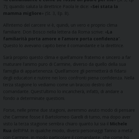
7); quando saluta la direttrice Paola le dice: «
Sei stata la
mamma migliore
» (St. 3, Ep. 8).
All’interno del carcere vi è, quindi, un vero e proprio clima
familiare. Don Bosco nella lettera da Roma scrive: «
La
familiarità porta amore e l’amore porta confidenza
”.
Questo lo avevano capito bene il comandante e la direttrice.
Sarà proprio questo clima e quell’amore fraterno e sincero a far
maturare l’animo puro di Carmine, diverso da quello della sua
famiglia di appartenenza. Quell’amore gli permetterà di fidarsi
degli educatori e nutrire nei loro confronti piena confidenza. Nella
terza stagione lo vediamo come un braccio destro del
comandante. Quest’ultimo lo incaricherà, infatti, di andare a
fondo a determinate questioni.
Forse, nelle prime due stagioni, avremmo avuto modo di pensare
che Carmine fosse il Bartolomeo Garelli di turno, ma dopo aver
visto la terza stagione sembra chiaro quanto lui sia il
Michele
Rua
dell’IPM. In qualche modo, diversi personaggi ‘fanno a metà’
con Carmine, in modo particolare il comandante, che come ho