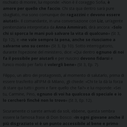
rischiato di morire, lui risponde: «Non è il coraggio Sofia,
è
amore per quello che faccio
. Chi sta qua dentro sarà pure
sbagliato, ma sono comunque dei
ragazzini
e
devono essere
aiutati
». Il comandante, in una conversazione con
Liz
, un’agente
penitenziaria interpretata da
Anna Ammirati
, dirà ancora: «
Solo
chi si sporca le mani può salvare la vita di qualcuno
» (St 3,
Ep 12), e «
ne vale sempre la pena, anche se riusciamo a
salvarne uno su cento
» (St 3, Ep 10). Sotto interrogatorio,
durante l’ispezione del ministero, dice: «Qui dentro
ognuno di noi
fa il possibile per aiutarli
e per riuscirci
devono fidarsi
e
l’unico modo per farlo è
volergli bene
» (St 3, Ep. 7).
Filippo, un altro dei protagonisti, al momento di salutarlo, prima di
essere trasferito all’IPM di Milano, gli chiede: «Chi te la dà la forza
di stare qui tutti i giorni e fare quello che fai?» e lui risponde: «Sei
tu, Carmine, Pino,
ognuno di voi ha qualcosa di speciale e io
lo cercherò finché non lo trovo
» (St 3, Ep. 12).
Sicuramente ci sarete arrivati da soli, ebbene, questa sembra
essere la famosa frase di Don Bosco: «
In ogni giovane anche il
più disgraziato vi è un punto accessibile al bene e primo