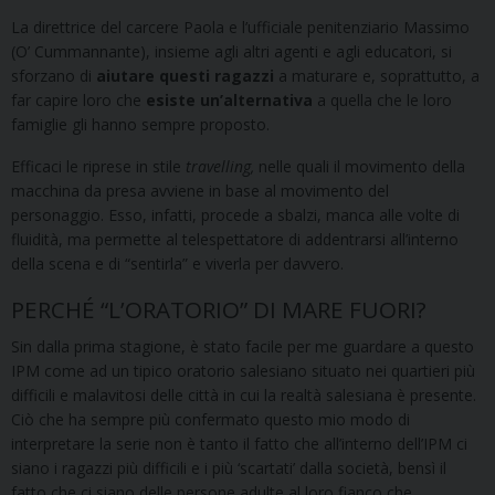
La direttrice del carcere Paola e l’ufficiale penitenziario Massimo
(O’ Cummannante), insieme agli altri agenti e agli educatori, si
sforzano di
aiutare questi ragazzi
a maturare e, soprattutto, a
far capire loro che
esiste un’alternativa
a quella che le loro
famiglie gli hanno sempre proposto.
Efficaci le riprese in stile
travelling,
nelle quali il movimento della
macchina da presa avviene in base al movimento del
personaggio. Esso, infatti, procede a sbalzi, manca alle volte di
fluidità, ma permette al telespettatore di addentrarsi all’interno
della scena e di “sentirla” e viverla per davvero.
PERCHÉ “L’ORATORIO” DI MARE FUORI?
Sin dalla prima stagione, è stato facile per me guardare a questo
IPM come ad un tipico oratorio salesiano situato nei quartieri più
difficili e malavitosi delle città in cui la realtà salesiana è presente.
Ciò che ha sempre più confermato questo mio modo di
interpretare la serie non è tanto il fatto che all’interno dell’IPM ci
siano i ragazzi più difficili e i più ‘scartati’ dalla società, bensì il
fatto che ci siano delle persone adulte al loro fianco che