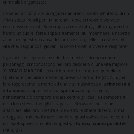
criminalità organizzata.
La serie racconta vite di ragazzi minorenni, svolte all’interno di un
IPM (Istituti Penali per i Minorenni), dove si trovano per aver
commesso dei reati. Sono ragazzi come tutti gli altri, ragazzi che
hanno un cuore, forse apparentemente più impermeabile rispetto
al nostro, questo a causa del loro passato, delle circostanze di
vita che, seppur così giovani, si sono trovati a vivere e ‘respirare’.
I giovani che seguono la serie, facilmente si riconoscono nei
personaggi, si riconoscono nel loro desiderio di una vita migliore.
‘
CI STA’ O MAR FOR’
: ecco il loro motto e motore quotidiano.
Quel mare che biblicamente rappresenta la ‘morte’ (cfr. AT), per
loro rappresenta la morte ad una vita malavitosa e la
rinascita a
vita nuova
; rappresenta una
speranza
da perseguire,
nonostante ciò comporti andare contro gli ideali e i componenti
della loro stessa famiglia. I ragazzi si ritrovano spesso ad
affacciarsi alla loro finestra e, da dietro le sbarre di ferro, ormai
arrugginite, mirano il mare e sembra quasi volessero dire, come i
discepoli spaventati dalla tempesta, «
Salvaci, siamo perduti
!»
(Mt 8, 27).