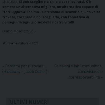
attenzioni.
Si può scegliere a chi o a cosa ispirarsi. C’è
sempre un’alternativa migliore, un’alternativa capace di
“farti
appiccia’
l’anima”. Cerchiamo di scovarla e, una volta
trovata, toccherà a noi sceglierla, con l’obiettivo di
perseguirla ogni giorno della nostra vita!!!
Orazio Moschetti SdB
Insieme - febbraio 2023
«
Perdersi per ritrovarsi…
Salesiani e laici: comunione,
(Hideaway – Jacob Collier)
condivisione e
corresponsabilità
»
ULTIMI NUMERI