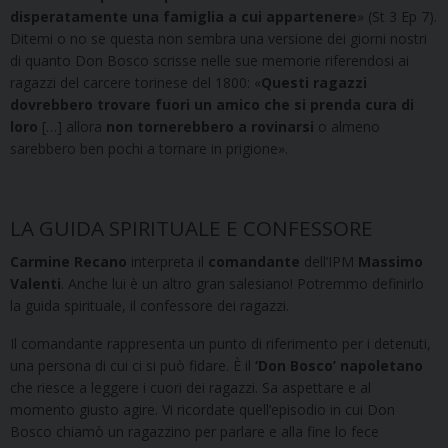
disperatamente una famiglia a cui appartenere
» (St 3 Ep 7).
Ditemi o no se questa non sembra una versione dei giorni nostri
di quanto Don Bosco scrisse nelle sue memorie riferendosi ai
ragazzi del carcere torinese del 1800: «
Questi ragazzi
dovrebbero trovare fuori un amico che si prenda cura di
loro
[…] allora
non tornerebbero a rovinarsi
o almeno
sarebbero ben pochi a tornare in prigione».
LA GUIDA SPIRITUALE E CONFESSORE
Carmine Recano
interpreta il
comandante
dell’IPM
Massimo
Valenti
. Anche lui è un altro gran salesiano! Potremmo definirlo
la guida spirituale, il confessore dei ragazzi.
Il comandante rappresenta un punto di riferimento per i detenuti,
una persona di cui ci si può fidare. È il
‘Don Bosco’ napoletano
che riesce a leggere i cuori dei ragazzi. Sa aspettare e al
momento giusto agire. Vi ricordate quell’episodio in cui Don
Bosco chiamò un ragazzino per parlare e alla fine lo fece