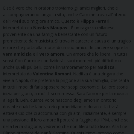
E se è vero che in oratorio troviamo gli amici migliori, che ci
accompagneranno lungo la vita, anche Carmine trova all’interno
dell’IPM il suo migliore amico. Questo è
Filippo Ferrari
,
interpretato da
Nicolas Maupas.
È un ragazzo milanese,
proveniente da una famiglia benestante con un futuro
promettente da musicista. Si trova in carcere a causa di un tragico
errore che porta alla morte di un suo amico. In carcere scopre la
vera amicizia
e il
vero amore
. Un amore che lo libera, in tutti i
sensi. Con Carmine condividerà i suoi momenti più difficili ma
anche quelli più belli, come l’innamoramento per
Naditza
,
interpretata da
Valentina Romani
. Naditza è una zingara che
vive a Napoli, che preferirà la prigione alla sua famiglia, che tenta
in tutti i modi di farla sposare per scopi economici. La loro storia
inizia per gioco, a mo’ di scommessa. Sarà l’amore per la musica
a legarli. Beh, quante volte nascono degli amori in oratorio
durante qualche laboratorio pomeridiano o durante l’attività
estiva?! Ciò che ci accomuna con gli altri, inizialmente, è sempre
una passione. Il loro amore li porterà a fuggire dall’IPM, anche se,
nella terza stagione, vedremo che non filerà tutto liscio. Alla fine
Filippo ritornerà da ‘papà’ Carmine. Quest’ultimo, proprio come