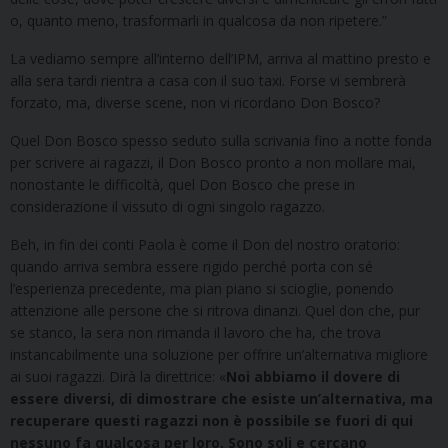
o, quanto meno, trasformarli in qualcosa da non ripetere.”
La vediamo sempre all’interno dell’IPM, arriva al mattino presto e
alla sera tardi rientra a casa con il suo taxi. Forse vi sembrerà
forzato, ma, diverse scene, non vi ricordano Don Bosco?
Quel Don Bosco spesso seduto sulla scrivania fino a notte fonda
per scrivere ai ragazzi, il Don Bosco pronto a non mollare mai,
nonostante le difficoltà, quel Don Bosco che prese in
considerazione il vissuto di ogni singolo ragazzo.
Beh, in fin dei conti Paola è come il Don del nostro oratorio:
quando arriva sembra essere rigido perché porta con sé
l’esperienza precedente, ma pian piano si scioglie, ponendo
attenzione alle persone che si ritrova dinanzi. Quel don che, pur
se stanco, la sera non rimanda il lavoro che ha, che trova
instancabilmente una soluzione per offrire un’alternativa migliore
ai suoi ragazzi. Dirà la direttrice: «
Noi abbiamo il dovere di
essere diversi, di dimostrare che esiste un’alternativa, ma
recuperare questi ragazzi non è possibile se fuori di qui
nessuno fa qualcosa per loro. Sono soli e cercano