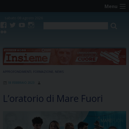
Skip
Menu
to
content
sabato 08 agosto 2026
facebook
twitter
youtube
instagram
flickr
APPROFONDIMENTI
,
FORMAZIONE
,
NEWS
18 FEBBRAIO 2023
L’oratorio di Mare Fuori