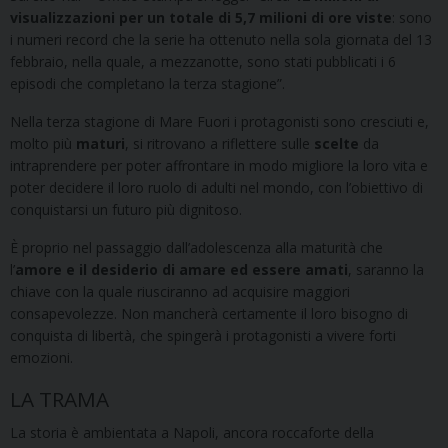
visualizzazioni per un totale di 5,7 milioni di ore viste
: sono
i numeri record che la serie ha ottenuto nella sola giornata del 13
febbraio, nella quale, a mezzanotte, sono stati pubblicati i 6
episodi che completano la terza stagione”.
Nella terza stagione di Mare Fuori i protagonisti sono cresciuti e,
molto più
maturi
, si ritrovano a riflettere sulle
scelte
da
intraprendere per poter affrontare in modo migliore la loro vita e
poter decidere il loro ruolo di adulti nel mondo, con l’obiettivo di
conquistarsi un futuro più dignitoso.
È proprio nel passaggio dall’adolescenza alla maturità che
l’
amore
e il desiderio di amare ed essere amati
, saranno la
chiave con la quale riusciranno ad acquisire maggiori
consapevolezze. Non mancherà certamente il loro bisogno di
conquista di libertà, che spingerà i protagonisti a vivere forti
emozioni.
LA TRAMA
La storia è ambientata a Napoli, ancora roccaforte della