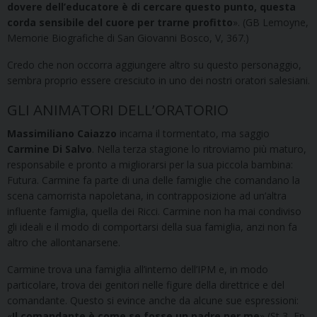
dovere dell’educatore è di cercare questo punto, questa
corda sensibile del cuore per trarne profitto
». (GB Lemoyne,
Memorie Biografiche di San Giovanni Bosco, V, 367.)
Credo che non occorra aggiungere altro su questo personaggio,
sembra proprio essere cresciuto in uno dei nostri oratori salesiani.
GLI ANIMATORI DELL’ORATORIO
Massimiliano Caiazzo
incarna il tormentato, ma saggio
Carmine Di Salvo
. Nella terza stagione lo ritroviamo più maturo,
responsabile e pronto a migliorarsi per la sua piccola bambina:
Futura. Carmine fa parte di una delle famiglie che comandano la
scena camorrista napoletana, in contrapposizione ad un’altra
influente famiglia, quella dei Ricci. Carmine non ha mai condiviso
gli ideali e il modo di comportarsi della sua famiglia, anzi non fa
altro che allontanarsene.
Carmine trova una famiglia all’interno dell’IPM e, in modo
particolare, trova dei genitori nelle figure della direttrice e del
comandante. Questo si evince anche da alcune sue espressioni:
«
Il comandante
è come se fosse un padre per me
» (St 3, Ep