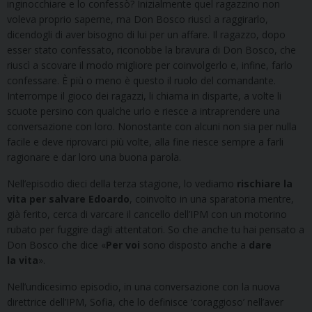
inginocchiare e lo confessò? Inizialmente quel ragazzino non
voleva proprio saperne, ma Don Bosco riuscì a raggirarlo,
dicendogli di aver bisogno di lui per un affare. Il ragazzo, dopo
esser stato confessato, riconobbe la bravura di Don Bosco, che
riuscì a scovare il modo migliore per coinvolgerlo e, infine, farlo
confessare. È più o meno è questo il ruolo del comandante.
Interrompe il gioco dei ragazzi, li chiama in disparte, a volte li
scuote persino con qualche urlo e riesce a intraprendere una
conversazione con loro. Nonostante con alcuni non sia per nulla
facile e deve riprovarci più volte, alla fine riesce sempre a farli
ragionare e dar loro una buona parola.
Nell’episodio dieci della terza stagione, lo vediamo
rischiare la
vita per salvare Edoardo
, coinvolto in una sparatoria mentre,
già ferito, cerca di varcare il cancello dell’IPM con un motorino
rubato per fuggire dagli attentatori. So che anche tu hai pensato a
Don Bosco che dice «
Per voi
sono disposto anche a
dare
la
vita
».
Nell’undicesimo episodio, in una conversazione con la nuova
direttrice dell’IPM, Sofia, che lo definisce ‘coraggioso’ nell’aver