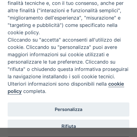
finalità tecniche e, con il tuo consenso, anche per
altre finalità ("interazioni e funzionalità semplici",
"miglioramento dell'esperienza", "misurazione" e
"targeting e pubblicità") come specificato nella
Ispettoria Salesiana Sicula “San
cookie policy.
Cliccando su "accetta" acconsenti all'utilizzo dei
Paolo”
cookie. Cliccando su "personalizza" puoi avere
Via Cifali 5-7
maggiori informazioni sui cookie utilizzati e
95123 Catania - Italia
personalizzare le tue preferenze. Cliccando su
E-mail:
redazione@sdbsicilia.org
"rifiuta" o chiudendo questa informativa proseguirai
la navigazione installando i soli cookie tecnici.
Ulteriori informazioni sono disponibili nella
cookie
policy
completa.
Notiziario dell'Ispettoria Salesiana Sicula
Registrato presso il Tribunale di Catania
Personalizza
Direttore Responsabile:
Felice Bongiorno
E-mail:
insieme@sdbsicilia.org
Rifiuta