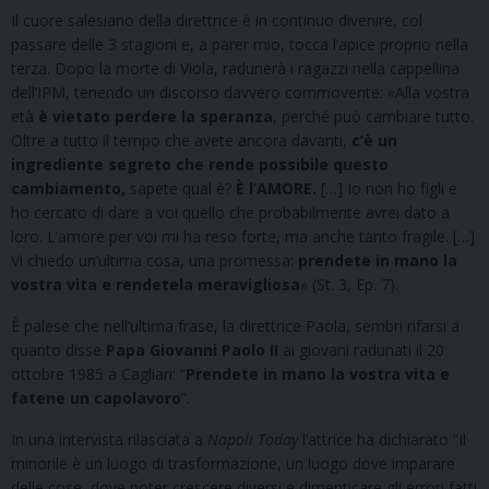
Il cuore salesiano della direttrice è in continuo divenire, col
passare delle 3 stagioni e, a parer mio, tocca l’apice proprio nella
terza. Dopo la morte di Viola, radunerà i ragazzi nella cappellina
dell’IPM, tenendo un discorso davvero commovente:
«
Alla vostra
età
è vietato perdere la speranza
, perché può cambiare tutto.
Oltre a tutto il tempo che avete ancora davanti,
c’è un
ingrediente segreto che rende possibile questo
cambiamento,
sapete qual è?
È l’AMORE.
[…] Io non ho figli e
ho cercato di dare a voi quello che probabilmente avrei dato a
loro. L’amore per voi mi ha reso forte, ma anche tanto fragile. […]
Vi chiedo un’ultima cosa, una promessa:
prendete in mano la
vostra vita e rendetela meravigliosa
» (St. 3, Ep. 7).
È palese che nell’ultima frase, la direttrice Paola, sembri rifarsi a
quanto disse
Papa Giovanni Paolo II
ai giovani radunati il ​​20
ottobre 1985 a Cagliari: “
Prendete in mano la vostra
vita e
fatene un capolavoro
”.
In una intervista rilasciata a
Napoli Today
l’attrice ha dichiarato “Il
minorile è un luogo di trasformazione, un luogo dove imparare
delle cose, dove poter crescere diversi e dimenticare gli errori fatti