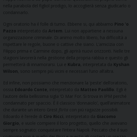
nella parabola del figliol prodigo, lo accoglierà senza giudicarlo o
condannarlo.
Ogni oratorio ha il folle di turno. Ebbene si, qui abbiamo
Pino ‘o
Pazzo
interpretato da
Artem
. Lui non appartiene a nessuna
organizzazione criminale. Di animo molto libero, ha difficoltà a
rispettare le regole, buone o cattive che siano. L’amicizia con
Filippo prima e Carmine dopo, gli aprirà nuovi orizzonti. Nelle tre
stagioni lavorerà nella gestione della propria rabbia e questo gli
permetterà di innamorarsi. Lui e
Kubra
, interpretata da
Kyshan
Wilson
, sono sempre più vicini e necessari l’uno all’altra.
Ed infine, non possiamo che menzionare la ‘peste’ dell’oratorio,
ossia
Edoardo Conte
, interpretato da
Matteo Paolillo
. Egli è
l’autore della bellissima sigla ‘O Mar For. Si trova in IPM perché
condannato per spaccio. È il classico ‘donnaiolo’, quell’animatore
che durante un intero Grest
flirta
con più ragazze possibili.
Edoardo è l’erede di
Ciro
Ricci
, interpretato da
Giacomo
Giorgio
, e vuole compiere il loro progetto, quello che avevano
sempre sognato: conquistare l’intera Napoli. Peccato che il suo
cognome non è quello dei Ricci e questo gli costerà un prezzo