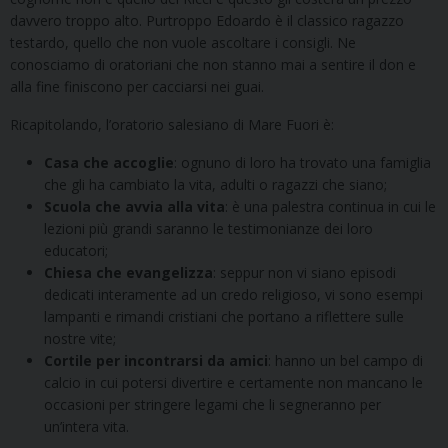
davvero troppo alto. Purtroppo Edoardo è il classico ragazzo
testardo, quello che non vuole ascoltare i consigli. Ne
conosciamo di oratoriani che non stanno mai a sentire il don e
alla fine finiscono per cacciarsi nei guai.
Ricapitolando, l’oratorio salesiano di Mare Fuori è:
Casa che accoglie
: ognuno di loro ha trovato una famiglia
che gli ha cambiato la vita, adulti o ragazzi che siano;
Scuola che avvia alla vita
: è una palestra continua in cui le
lezioni più grandi saranno le testimonianze dei loro
educatori;
Chiesa che evangelizza
: seppur non vi siano episodi
dedicati interamente ad un credo religioso, vi sono esempi
lampanti e rimandi cristiani che portano a riflettere sulle
nostre vite;
Cortile per incontrarsi da amici
: hanno un bel campo di
calcio in cui potersi divertire e certamente non mancano le
occasioni per stringere legami che li segneranno per
un’intera vita.