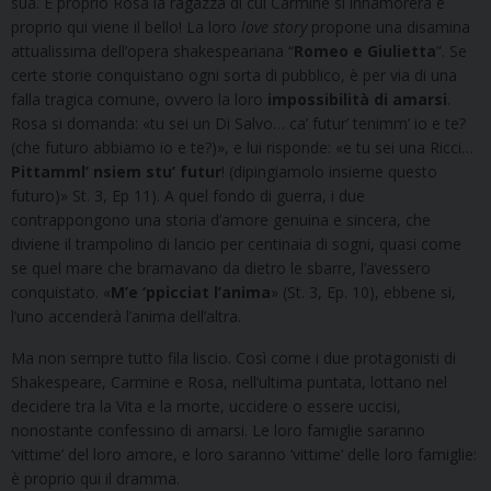
sua. È proprio Rosa la ragazza di cui Carmine si innamorerà e
proprio qui viene il bello! La loro
love story
propone una disamina
attualissima dell’opera shakespeariana “
Romeo e Giulietta
”. Se
certe storie conquistano ogni sorta di pubblico, è per via di una
falla tragica comune, ovvero la loro
impossibilità di amarsi
.
Rosa si domanda: «tu sei un Di Salvo… ca’ futur’ tenimm’ io e te?
(che futuro abbiamo io e te?)», e lui risponde: «e tu sei una Ricci…
Pittamml’ nsiem stu’ futur
! (dipingiamolo insieme questo
futuro)» St. 3, Ep 11). A quel fondo di guerra, i due
contrappongono una storia d’amore genuina e sincera, che
diviene il trampolino di lancio per centinaia di sogni, quasi come
se quel mare che bramavano da dietro le sbarre, l’avessero
conquistato. «
M’e ‘ppicciat l’anima
» (St. 3, Ep. 10), ebbene si,
l’uno accenderà l’anima dell’altra.
Ma non sempre tutto fila liscio. Così come i due protagonisti di
Shakespeare, Carmine e Rosa, nell’ultima puntata, lottano nel
decidere tra la Vita e la morte, uccidere o essere uccisi,
nonostante confessino di amarsi. Le loro famiglie saranno
‘vittime’ del loro amore, e loro saranno ‘vittime’ delle loro famiglie:
è proprio qui il dramma.