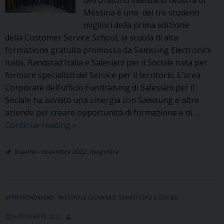
Messina è uno dei tre studenti
migliori della prima edizione
della Customer Service School, la scuola di alta
formazione gratuita promossa da Samsung Electronics
Italia, Randstad Italia e Salesiani per il Sociale nata per
formare specialisti del Service per il territorio. L’area
Corporate dell’ufficio Fundraising di Salesiani per il
Sociale ha avviato una sinergia con Samsung e altre
aziende per creare opportunità di formazione e di …
Giovanni
Continue reading
»
Napolitano,
giovane
Insieme - novembre 2022
,
megiostra
dell’oratorio
di
Messina
APPROFONDIMENTI
,
PASTORALE GIOVANILE
ha
,
SERVIZI CIVILI E SOCIALI
vinto
6 NOVEMBRE 2022