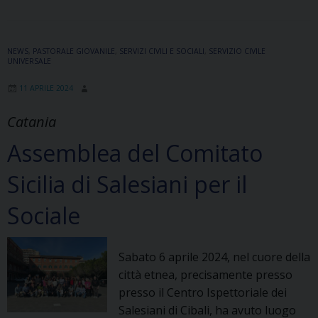
un
progetto
per
NEWS
,
PASTORALE GIOVANILE
,
SERVIZI CIVILI E SOCIALI
,
SERVIZIO CIVILE
contrastare
UNIVERSALE
il
fenomeno
11 APRILE 2024
dei
Catania
neet
nel
Assemblea del Comitato
sud
Sicilia di Salesiani per il
Italia
Sociale
Sabato 6 aprile 2024, nel cuore della
città etnea, precisamente presso
presso il Centro Ispettoriale dei
Salesiani di Cibali, ha avuto luogo