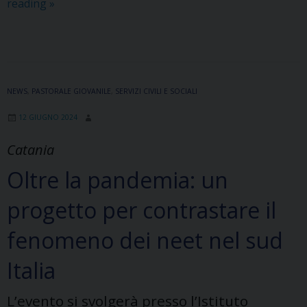
Non
reading
»
lasciamo
al
buio
i
bambini
NEWS
,
PASTORALE GIOVANILE
,
SERVIZI CIVILI E SOCIALI
più
12 GIUGNO 2024
fragili:
la
Catania
campagna
Oltre la pandemia: un
solidale
dei
progetto per contrastare il
Salesiani
per
fenomeno dei neet nel sud
il
Sociale
Italia
L’evento si svolgerà presso l’Istituto