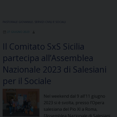
presenza
e
la
PASTORALE GIOVANILE
,
SERVIZI CIVILI E SOCIALI
proposta
educativa
27 GIUGNO 2023
salesiana
in
Il Comitato SxS Sicilia
Sicilia
partecipa all’Assemblea
Nazionale 2023 di Salesiani
per il Sociale
Nel weekend dal 9 all’11 giugno
2023 si è svolta, presso l’Opera
salesiana del Pio XI a Roma,
l’Assemblea Nazionale di Salesiani