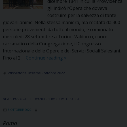
dicembre 1841 in cui la Provvidenza
gli indicò l’Opera che doveva
costruire per la salvezza di tante
giovani anime. Nella stessa maniera, ma recitata da 300
persone provenienti da tutto il mondo, è cominciato
mercoledì 28 settembre a Torino-Valdocco, cuore
carismatico della Congregazione, il Congresso
Internazionale delle Opere e dei Servizi Sociali Salesiani.
Un
Fino al 2 …
Continue reading
»
sogno
da
ctispettoria
,
Insieme - ottobre 2022
costruire
insieme
NEWS
,
PASTORALE GIOVANILE
,
SERVIZI CIVILI E SOCIALI
5 OTTOBRE 2022
Roma