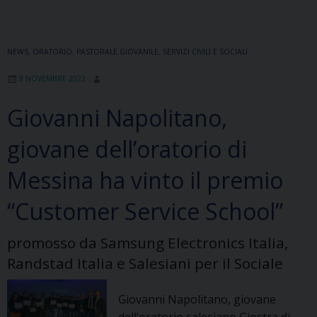
Salesiani
e
laici
NEWS
,
ORATORIO
,
PASTORALE GIOVANILE
,
SERVIZI CIVILI E SOCIALI
insieme
8 NOVEMBRE 2022
per
i
Giovanni Napolitano,
giovani
poveri
giovane dell’oratorio di
Messina ha vinto il premio
“Customer Service School”
promosso da Samsung Electronics Italia,
Randstad Italia e Salesiani per il Sociale
Giovanni Napolitano, giovane
dell’oratorio salesiano Giostra di