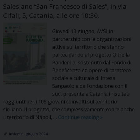
Salesiano “San Francesco di Sales”, in via
Cifali, 5, Catania, alle ore 10:30.
Giovedì 13 giugno, AVSI in
partnership con le organizzazioni
attive sul territorio che stanno
partecipando al progetto Oltre la
Pandemia, sostenuto dal Fondo di
Beneficenza ed opere di carattere
sociale e culturale di Intesa
Sanpaolo e da Fondazione con il
sud, presenta a Catania i risultati
raggiunti per i 105 giovani coinvolti sul territorio
siciliano. Il progetto, che complessivamente copre anche
Oltre
il territorio di Napoli, …
Continue reading
»
la
pandemia:
insieme - giugno 2024