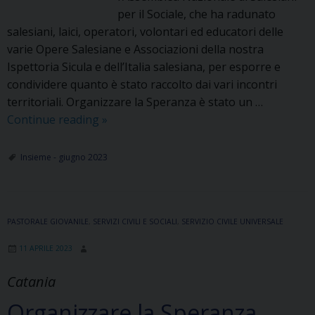
per il Sociale, che ha radunato
salesiani, laici, operatori, volontari ed educatori delle
varie Opere Salesiane e Associazioni della nostra
Ispettoria Sicula e dell’Italia salesiana, per esporre e
condividere quanto è stato raccolto dai vari incontri
territoriali. Organizzare la Speranza è stato un …
Il
Continue reading
»
Comitato
SxS
Insieme - giugno 2023
Sicilia
partecipa
all’Assemblea
PASTORALE GIOVANILE
,
SERVIZI CIVILI E SOCIALI
Nazionale
,
SERVIZIO CIVILE UNIVERSALE
2023
11 APRILE 2023
di
Salesiani
Catania
per
Organizzare la Speranza.
il