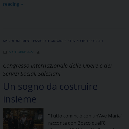
Assemblea
reading
»
del
Comitato
Regionale
“Salesiani
per
APPROFONDIMENTI
,
PASTORALE GIOVANILE
,
SERVIZI CIVILI E SOCIALI
il
19 OTTOBRE 2022
Sociale
–
Congresso Internazionale delle Opere e dei
APS
Servizi Sociali Salesiani
Sicilia”
Un sogno da costruire
insieme
“Tutto cominciò con un’Ave Maria”,
racconta don Bosco quell’8