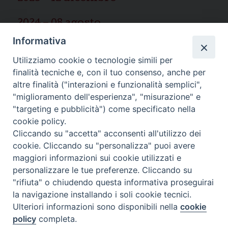
2024 – 08 agosto
Informativa
2025 – 03 marzo
Utilizziamo cookie o tecnologie simili per
finalità tecniche e, con il tuo consenso, anche per
altre finalità ("interazioni e funzionalità semplici",
"miglioramento dell'esperienza", "misurazione" e
"targeting e pubblicità") come specificato nella
Ispettoria Salesiana Sicula “San
cookie policy.
Cliccando su "accetta" acconsenti all'utilizzo dei
Paolo”
cookie. Cliccando su "personalizza" puoi avere
Via Cifali 5-7
maggiori informazioni sui cookie utilizzati e
95123 Catania - Italia
personalizzare le tue preferenze. Cliccando su
E-mail:
redazione@sdbsicilia.org
"rifiuta" o chiudendo questa informativa proseguirai
la navigazione installando i soli cookie tecnici.
Ulteriori informazioni sono disponibili nella
cookie
policy
completa.
Notiziario dell'Ispettoria Salesiana Sicula