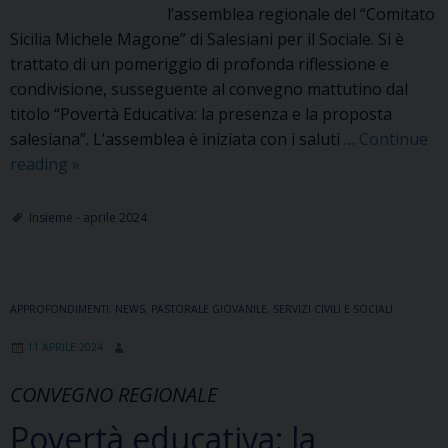
l’assemblea regionale del “Comitato
Sicilia Michele Magone” di Salesiani per il Sociale. Si è
trattato di un pomeriggio di profonda riflessione e
condivisione, susseguente al convegno mattutino dal
titolo “Povertà Educativa: la presenza e la proposta
salesiana”. L’assemblea è iniziata con i saluti …
Continue
Assemblea
reading
»
del
Comitato
Insieme - aprile 2024
Sicilia
di
Salesiani
APPROFONDIMENTI
per
,
NEWS
,
PASTORALE GIOVANILE
,
SERVIZI CIVILI E SOCIALI
il
11 APRILE 2024
Sociale
CONVEGNO REGIONALE
Povertà educativa: la