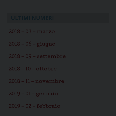
P
l’oratorio
dono
o
per
s
ULTIMI NUMERI
la
t
città
N
2018 – 03 – marzo
a
v
2018 – 06 – giugno
i
2018 – 09 – settembre
g
a
2018 – 10 – ottobre
t
i
2018 – 11 – novembre
o
n
2019 – 01 – gennaio
2019 – 02 – febbraio