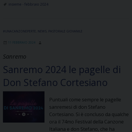
shape
insieme - febbraio 2024
of
your
dream”…
#UNACANZONEPERTE
,
NEWS
I
,
PASTORALE GIOVANILE
DB
11 FEBBRAIO 2024
Sons
colpiscono
Sanremo
ancora
Sanremo 2024 le pagelle di
Don Stefano Cortesiano
Puntuali come sempre le pagelle
sanremesi di don Stefano
Cortesiano. Si è concluso da qualche
ora il 74mo Festival della Canzone
Italiana e don Stefano, che ha