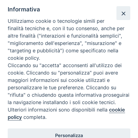
Informativa
2025 – 03 marzo
Utilizziamo cookie o tecnologie simili per
finalità tecniche e, con il tuo consenso, anche per
altre finalità ("interazioni e funzionalità semplici",
"miglioramento dell'esperienza", "misurazione" e
"targeting e pubblicità") come specificato nella
Ispettoria Salesiana Sicula “San
cookie policy.
Cliccando su "accetta" acconsenti all'utilizzo dei
Paolo”
cookie. Cliccando su "personalizza" puoi avere
Via Cifali 5-7
maggiori informazioni sui cookie utilizzati e
95123 Catania - Italia
personalizzare le tue preferenze. Cliccando su
E-mail:
redazione@sdbsicilia.org
"rifiuta" o chiudendo questa informativa proseguirai
la navigazione installando i soli cookie tecnici.
Ulteriori informazioni sono disponibili nella
cookie
policy
completa.
Notiziario dell'Ispettoria Salesiana Sicula
Registrato presso il Tribunale di Catania
Personalizza