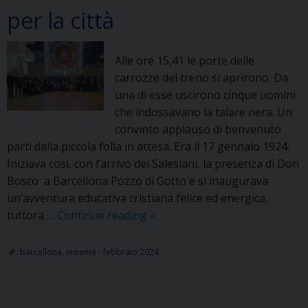
per la città
Alle ore 15,41 le porte delle
carrozze del treno si aprirono. Da
una di esse uscirono cinque uomini
che indossavano la talare nera. Un
convinto applauso di benvenuto
partì dalla piccola folla in attesa. Era il 17 gennaio 1924.
Iniziava così, con l’arrivo dei Salesiani, la presenza di Don
Bosco a Barcellona Pozzo di Gotto e si inaugurava
un’avventura educativa cristiana felice ed energica,
100
tuttora …
Continue reading
»
anni
dei
barcellona
,
insieme - febbraio 2024
Salesiani
a
Barcellona: