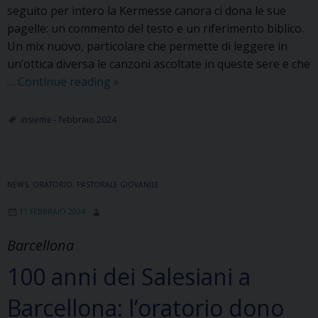
seguito per intero la Kermesse canora ci dona le sue
pagelle: un commento del testo e un riferimento biblico.
Un mix nuovo, particolare che permette di leggere in
un’ottica diversa le canzoni ascoltate in queste sere e che
Sanremo
…
Continue reading
»
2024
le
insieme - febbraio 2024
pagelle
di
Don
NEWS
,
ORATORIO
,
PASTORALE GIOVANILE
Stefano
Cortesiano
11 FEBBRAIO 2024
Barcellona
100 anni dei Salesiani a
Barcellona: l’oratorio dono