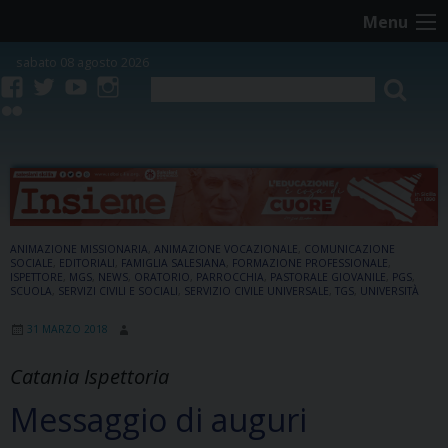
Skip
Menu
to
content
sabato 08 agosto 2026
facebook
twitter
youtube
instagram
flickr
ANIMAZIONE MISSIONARIA
,
ANIMAZIONE VOCAZIONALE
,
COMUNICAZIONE
SOCIALE
,
EDITORIALI
,
FAMIGLIA SALESIANA
,
FORMAZIONE PROFESSIONALE
,
ISPETTORE
,
MGS
,
NEWS
,
ORATORIO
,
PARROCCHIA
,
PASTORALE GIOVANILE
,
PGS
,
SCUOLA
,
SERVIZI CIVILI E SOCIALI
,
SERVIZIO CIVILE UNIVERSALE
,
TGS
,
UNIVERSITÀ
31 MARZO 2018
Catania Ispettoria
Messaggio di auguri