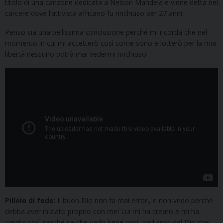
titolo di una canzone dedicata a Nelson Mandela e viene detta nel
carcere dove l’attivista africano fu rinchiuso per 27 anni.
Penso sia una bellissima conclusione perché mi ricorda che nel
momento in cui mi accetterò così come sono e lotterò per la mia
libertà nessuno potrà mai vedermi rinchiuso!
Pillole di fede
: Il buon Dio non fa mai errori, e non vedo perché
debba aver iniziato proprio con me! Lui mi ha creato,e mi ha
creato così perché sa che vado bene così, parliamo del Dio che