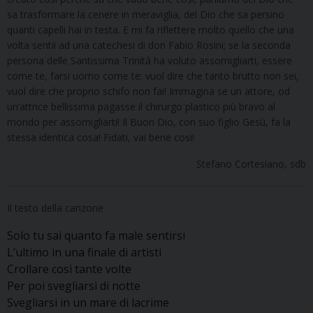
sa trasformare la cenere in meraviglia, del Dio che sa persino
quanti capelli hai in testa. E mi fa riflettere molto quello che una
volta sentii ad una catechesi di don Fabio Rosini; se la seconda
persona delle Santissima Trinità ha voluto assomigliarti, essere
come te, farsi uomo come te; vuol dire che tanto brutto non sei,
vuol dire che proprio schifo non fai! Immagina se un attore, od
un’attrice bellissima pagasse il chirurgo plastico più bravo al
mondo per assomigliarti! Il Buon Dio, con suo figlio Gesù, fa la
stessa identica cosa! Fidati, vai bene cosi!
Stefano Cortesiano, sdb
Il testo della canzone
Solo tu sai quanto fa male sentirsi
L’ultimo in una finale di artisti
Crollare così tante volte
Per poi svegliarsi di notte
Svegliarsi in un mare di lacrime