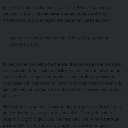
Mi sembrava bello chiudere il “capitolo” Festival parlando della
canzone vincitrice di
Sanremo Giovani 2020
. Già il titolo
meriterebbe pagine e pagine di riflessione: “Vai bene così!”
Quanto sarebbe dannatamente bello se fossi capace di
sapermelo dire.
Io vado bene così!
Non c’è niente che non va in me!
Pensate
cosa sarebbe farlo capire a quelle persone che non riescono ad
accettarsi, che magari cadono in alcune patologie gravi come
l’anoressia o la depressione! Tu vai bene così, mi piace riscriverlo
più volte perché magari a forza di ripeterlo si finisce per crederci
davvero!
Nel testo della canzone troviamo ripetuta spesso la frase “sono
qui per ricordarti, che gli errori sono altri”. È vero alle volte c’è
proprio bisogno di qualcuno che mi ricordi che
io non sono un
errore
, che io non sono uno sbaglio. Gli amici sono quelle