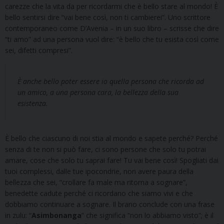
carezze che la vita da per ricordarmi che è bello stare al mondo! È
bello sentirsi dire “vai bene così, non ti cambierei”. Uno scrittore
contemporaneo come D’Avenia – in un suo libro – scrisse che dire
“ti amo” ad una persona vuol dire: “è bello che tu esista così come
sei, difetti compresi”.
È anche bello poter essere io quella persona che ricorda ad
un amico, a una persona cara, la bellezza della sua
esistenza.
È bello che ciascuno di noi stia al mondo e sapete perché? Perché
senza di te non si può fare, ci sono persone che solo tu potrai
amare, cose che solo tu saprai fare! Tu vai bene così! Spogliati dai
tuoi complessi, dalle tue ipocondrie, non avere paura della
bellezza che sei, “crollare fa male ma ritorna a sognare”,
benedette cadute perché ci ricordano che siamo vivi e che
dobbiamo continuare a sognare. Il brano conclude con una frase
in zulu: “
Asimbonanga
” che significa “non lo abbiamo visto”; è il