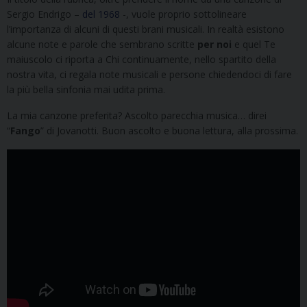
Sergio Endrigo –
del 1968
-, vuole proprio sottolineare
l’importanza di alcuni di questi brani musicali. In realtà esistono
alcune note e parole che sembrano scritte
per noi
e quel Te
maiuscolo ci riporta a Chi continuamente, nello spartito della
nostra vita, ci regala note musicali e persone chiedendoci di fare
la più bella sinfonia mai udita prima.
La mia canzone preferita? Ascolto parecchia musica… direi
“
Fango
” di Jovanotti. Buon ascolto e buona lettura, alla prossima.