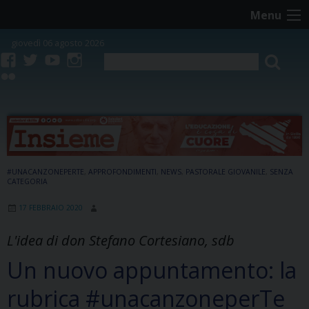
Skip
Menu
to
content
giovedì 06 agosto 2026
facebook
twitter
youtube
instagram
flickr
#UNACANZONEPERTE
,
APPROFONDIMENTI
,
NEWS
,
PASTORALE GIOVANILE
,
SENZA
CATEGORIA
17 FEBBRAIO 2020
L'idea di don Stefano Cortesiano, sdb
Un nuovo appuntamento: la
rubrica #unacanzoneperTe