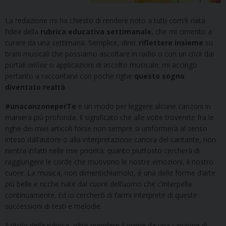
La redazione mi ha chiesto di rendere noto a tutti com’è nata
l’idea della
rubrica educativa settimanale
, che mi cimento a
curare da una settimana. Semplice, direi:
riflettere insieme
su
brani musicali che possiamo ascoltare in radio o con un
click
dai
portali
online
o applicazioni di ascolto musicale; mi accingo
pertanto a raccontarvi con poche righe
questo sogno
diventato realtà
.
#unacanzoneperTe
è un modo per leggere alcune canzoni in
maniera più profonda. Il significato che alle volte troverete fra le
righe dei miei articoli forse non sempre si uniformerà al senso
inteso dall’autore o alla interpretazione canora del cantante, non
rientra infatti nelle mie priorità; quanto piuttosto cercherà di
raggiungere le corde che muovono le nostre emozioni, il nostro
cuore. La musica, non dimentichiamolo, è una delle forme d’arte
più belle e ricche nate dal cuore dell’uomo che c’interpella
continuamente. Ed io cercherò di farmi interprete di queste
successioni di testi e melodie.
Il titolo della rubrica, oltre prendere il nome da una canzone di