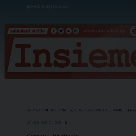
Skip
giovedì 06 agosto 2026
to
content
ANIMAZIONE MISSIONARIA
,
NEWS
,
PASTORALE GIOVANILE
,
SENZ
20 GIUGNO 2020