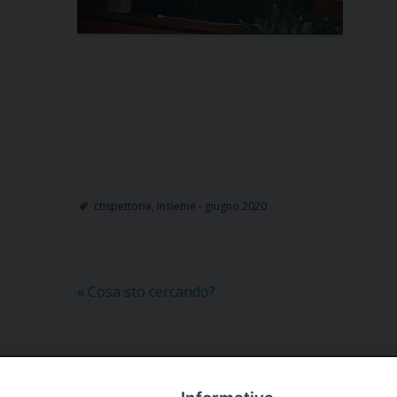
ctispettoria
,
Insieme - giugno 2020
«
Cosa sto cercando?