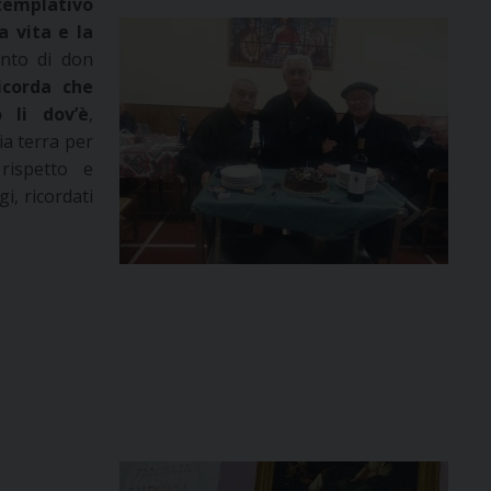
emplativo
a vita e la
ento di don
ricorda che
 li dov’è
,
ia terra per
rispetto e
i, ricordati