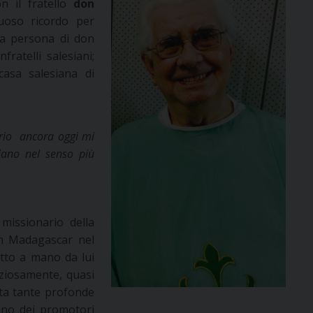
n il fratello
don
uoso ricordo per
lla persona di don
ratelli salesiani;
casa salesiana di
rio ancora oggi mi
ano nel senso più
missionario della
 in Madagascar nel
itto a mano da lui
uziosamente, quasi
sta tante profonde
 uno dei promotori