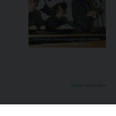
Siamo speranza!
»