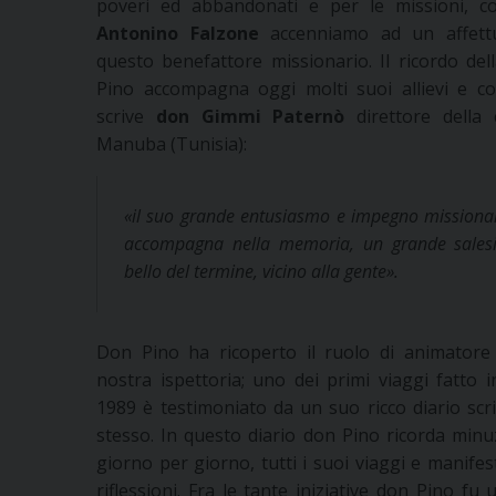
poveri ed abbandonati e per le missioni, co
Antonino Falzone
accenniamo ad un affett
questo benefattore missionario. Il ricordo de
Pino accompagna oggi molti suoi allievi e conf
scrive
don Gimmi Paternò
direttore della 
Manuba (Tunisia):
«il suo grande entusiasmo e impegno missiona
accompagna nella memoria, un grande salesi
bello del termine, vicino alla gente».
Don Pino ha ricoperto il ruolo di animatore 
nostra ispettoria; uno dei primi viaggi fatto
1989 è testimoniato da un suo ricco diario scr
stesso. In questo diario don Pino ricorda min
giorno per giorno, tutti i suoi viaggi e manife
riflessioni. Fra le tante iniziative don Pino fu