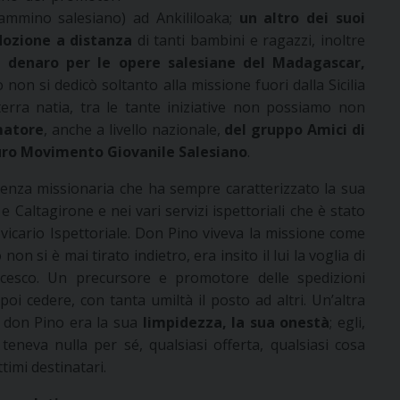
 cammino salesiano) ad Ankililoaka;
un altro dei suoi
dozione a distanza
di tanti bambini e ragazzi, inoltre
 denaro per le opere salesiane del Madagascar,
 non si dedicò soltanto alla missione fuori dalla Sicilia
terra natia, tra le tante iniziative non possiamo non
matore
, anche a livello nazionale,
del gruppo Amici di
turo Movimento Giovanile Salesiano
.
igenza missionaria che ha sempre caratterizzato la sua
e Caltagirone e nei vari servizi ispettoriali che è stato
vicario Ispettoriale. Don Pino viveva la missione come
non si è mai tirato indietro, era insito il lui la voglia di
cesco. Un precursore e promotore delle spedizioni
oi cedere, con tanta umiltà il posto ad altri. Un’altra
n don Pino era la sua
limpidezza, la sua onestà
; egli,
teneva nulla per sé, qualsiasi offerta, qualsiasi cosa
timi destinatari.