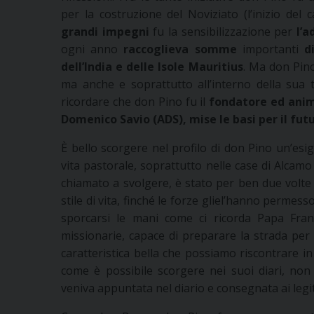
per la costruzione del Noviziato (l’inizio del
grandi impegni
fu la sensibilizzazione per
l’a
ogni anno
raccoglieva somme
importanti
di
dell’India e delle Isole Mauritius
. Ma don Pino
ma anche e soprattutto all’interno della sua 
ricordare che don Pino fu il
fondatore ed ani
Domenico Savio (ADS), mise le basi per il fu
È bello scorgere nel profilo di don Pino un’es
vita pastorale, soprattutto nelle case di Alcamo 
chiamato a svolgere, è stato per ben due volte 
stile di vita, finché le forze gliel’hanno permesso 
sporcarsi le mani come ci ricorda Papa Fran
missionarie, capace di preparare la strada per p
caratteristica bella che possiamo riscontrare i
come è possibile scorgere nei suoi diari, non 
veniva appuntata nel diario e consegnata ai legit