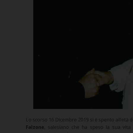
Lo scorso 16 Dicembre 2019 si è spento all’età d
Falzone
, salesiano che ha speso la sua vita 