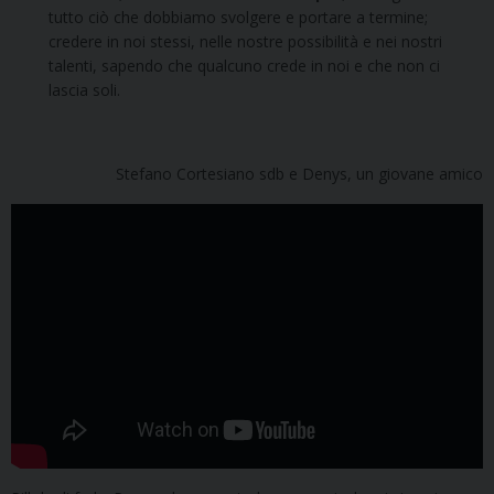
tutto ciò che dobbiamo svolgere e portare a termine;
credere in noi stessi, nelle nostre possibilità e nei nostri
talenti, sapendo che qualcuno crede in noi e che non ci
lascia soli.
Stefano Cortesiano sdb e Denys, un giovane amico