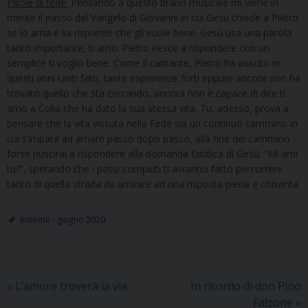
Pillole di fede:
Pensando a questo brano musicale mi viene in
mente il passo del Vangelo di Giovanni in cui Gesù chiede a Pietro
se lo ama e lui risponde che gli vuole bene. Gesù usa una parola
tanto importante, ti amo; Pietro riesce a rispondere con un
semplice ti voglio bene. Come il cantante, Pietro ha vissuto in
questi anni tanti fatti, tante esperienze forti eppure ancora non ha
trovato quello che sta cercando, ancora non è capace di dire ti
amo a Colui che ha dato la sua stessa vita. Tu, adesso, prova a
pensare che la vita vissuta nella Fede sia un continuo cammino in
cui s’impara ad amare passo dopo passo, alla fine del cammino
forse riuscirai a rispondere alla domanda fatidica di Gesù: “Mi ami
tu?”, sperando che i passi compiuti ti avranno fatto percorrere
tanto di quella strada da arrivare ad una risposta piena e convinta.
Insieme - giugno 2020
«
L’amore troverà la via
In ricordo di don Pino
Falzone
»