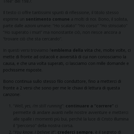
Tree” del 1987.
Il testo ci offre tantissimi spunti di riflessione, il titolo stesso
esprime un
sentimento comune
a molti di noi. Bono, il solista,
parte dalle azioni umane: “Ho scalato” “Ho corso” “Ho strisciato”
“Ho superato i muri” ma nonostante ciò, non riesce ancora a
“trovare ciò che sta cercando”.
In questi versi troviamo l’
emblema della vita
che, molte volte, ci
mette di fronte ad ostacoli e avversità di cui non conosciamo la
causa, e che una volta superati, ci lasciamo con mille domande e
pochissime risposte.
Bono continua sullo stesso filo conduttore, fino a metterci di
fronte a 2 versi che sono per me le chiavi di lettura di questa
canzone:
“
Well, yes, i’m still running
”:
continuare a “correre”
ci
permette di andare avanti nelle nostre avventure e metterci
alle spalle i momenti più bui, perché la luce di Cristo illumina
il “percorso” della nostra corsa.
“
You know, I believe it
”:
crederci sempre
, è il segreto di