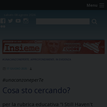
Skip
Menu
to
content
sabato 08 agosto 2026
facebook
twitter
youtube
instagram
flickr
#UNACANZONEPERTE
,
APPROFONDIMENTI
,
IN EVIDENZA
17 GIUGNO 2020
#unacanzoneperTe
Cosa sto cercando?
per la rubrica educativa "I Still Haven't