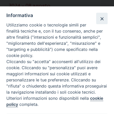
2024 – 08 agosto
Informativa
2025 – 03 marzo
Utilizziamo cookie o tecnologie simili per
finalità tecniche e, con il tuo consenso, anche per
altre finalità ("interazioni e funzionalità semplici",
"miglioramento dell'esperienza", "misurazione" e
"targeting e pubblicità") come specificato nella
Ispettoria Salesiana Sicula “San
cookie policy.
Cliccando su "accetta" acconsenti all'utilizzo dei
Paolo”
cookie. Cliccando su "personalizza" puoi avere
Via Cifali 5-7
maggiori informazioni sui cookie utilizzati e
95123 Catania - Italia
personalizzare le tue preferenze. Cliccando su
E-mail:
redazione@sdbsicilia.org
"rifiuta" o chiudendo questa informativa proseguirai
la navigazione installando i soli cookie tecnici.
Ulteriori informazioni sono disponibili nella
cookie
policy
completa.
Notiziario dell'Ispettoria Salesiana Sicula