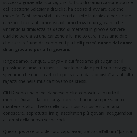
successo grazie alla rubrica, che l’Ufficio di comunicazione sociale
dell’Ispettoria Salesiana di Sicilia, ha deciso di avviare qualche
mese fa. Tanti sono stati i riscontri e tante le richieste per alcune
canzoni. Tra i tanti timorosi abbiamo trovato un giovane che
vincendo la timidezza ha deciso di mettersi in gioco e scrivere
qualche parola su una canzone a lui molto cara. Possiamo dire
che questo è uno dei commenti più belli perché
nasce dal cuore
di un giovane per altri giovani
.
Ringraziamo, dunque, Denys – a cui facciamo gli auguri per il
prossimo esame imminente – per le parole e per il suo coraggio,
speriamo che questo articolo possa fare da “apripista” a tanti altri
ragazzi che nella musica trovano se stessi.
Gli U2 sono una band irlandese molto conosciuta in tutto il
mondo. Durante la loro lunga carriera, hanno sempre saputo
mantenere alto il livello della loro musica, riuscendo a farsi
conoscere, sopratutto fra gli ascoltatori più giovani, adeguandosi
ai tempi della nuova scena rock.
Questo pezzo è uno dei loro capolavori, tratto dall’album “Joshua