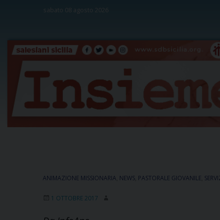
Skip
sabato 08 agosto 2026
to
content
ANIMAZIONE MISSIONARIA
,
NEWS
,
PASTORALE GIOVANILE
,
SERVI
1 OTTOBRE 2017