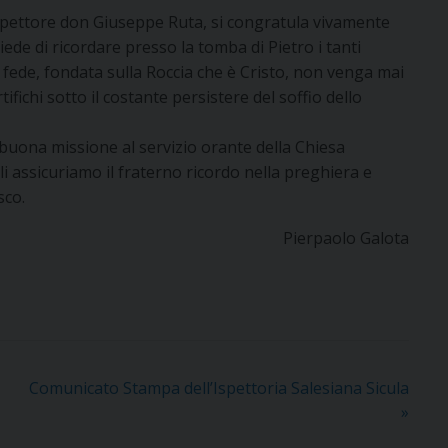
’Ispettore don Giuseppe Ruta, si congratula vivamente
iede di ricordare presso la tomba di Pietro i tanti
 la fede, fondata sulla Roccia che è Cristo, non venga mai
ifichi sotto il costante persistere del soffio dello
buona missione al servizio orante della Chiesa
i assicuriamo il fraterno ricordo nella preghiera e
sco.
Pierpaolo Galota
Comunicato Stampa dell’Ispettoria Salesiana Sicula
»