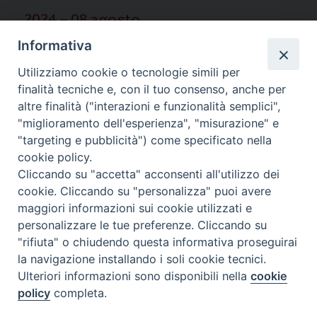
2024 – 08 agosto
Informativa
2025 – 03 marzo
Utilizziamo cookie o tecnologie simili per
finalità tecniche e, con il tuo consenso, anche per
altre finalità ("interazioni e funzionalità semplici",
"miglioramento dell'esperienza", "misurazione" e
"targeting e pubblicità") come specificato nella
Ispettoria Salesiana Sicula “San
cookie policy.
Cliccando su "accetta" acconsenti all'utilizzo dei
Paolo”
cookie. Cliccando su "personalizza" puoi avere
Via Cifali 5-7
maggiori informazioni sui cookie utilizzati e
95123 Catania - Italia
personalizzare le tue preferenze. Cliccando su
E-mail:
redazione@sdbsicilia.org
"rifiuta" o chiudendo questa informativa proseguirai
la navigazione installando i soli cookie tecnici.
Ulteriori informazioni sono disponibili nella
cookie
policy
completa.
Notiziario dell'Ispettoria Salesiana Sicula