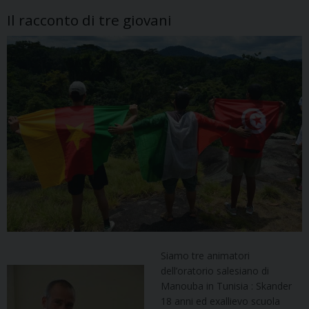
Il racconto di tre giovani
Siamo tre animatori
dell’oratorio salesiano di
Manouba in Tunisia : Skander
18 anni ed exallievo scuola