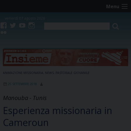
Skip
Menu
to
content
venerdì 07 agosto 2026
facebook
twitter
youtube
instagram
flickr
ANIMAZIONE MISSIONARIA
,
NEWS
,
PASTORALE GIOVANILE
25 SETTEMBRE 2018
Manouba - Tunis
Esperienza missionaria in
Cameroun