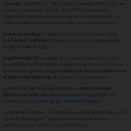
rinnovabili a Betlemme. Tale progetto coinvolge oltre al VIS, i due
comuni, le università, aziende, scuole di formazione per
raggiungere l’obiettivo in maniera del tutto imprevedibile e con
feedback
particolarmente positivi. (Nur:
new urban resources
)
Don Augusto Negri
è intervenuto su una panoramica degli
stati arabi
e
sull’Islam
attraverso i secoli per comprenderne
meglio la realtà di oggi.
Angela Dogliotti
ha parlato di uno spazio equo e sicuro per
l’umanità trattando l’importanza della non violenza. Di fronte ad
una tale sfida globale bisogna
sviluppare una consapevolezza
di unità nella diversità
, di empatia, di cooperazione.
I partecipanti hanno potuto ammirare la
Mostra Exodus
dell’artista Safet Zec
, allestita in basilica. Impossibile non
rimanerne colpiti.
(Clicca qui per ammirare le opere)
La domenica mattina si è incentrata su alcune testimonianze, tra
cui quella del progetto “Migrazione Circolare” promosso
dall’associazione Don Bosco 2000 in Senegal.