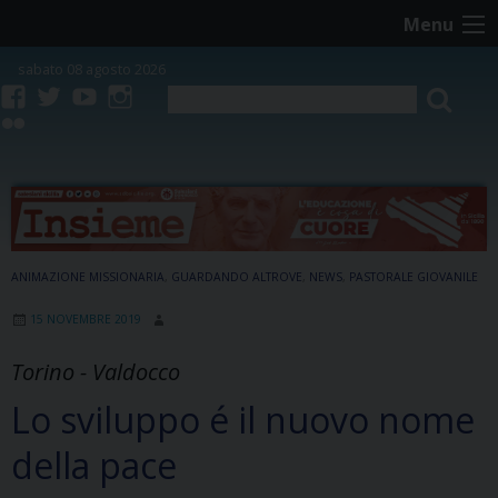
Skip
Menu
to
content
sabato 08 agosto 2026
facebook
twitter
youtube
instagram
flickr
ANIMAZIONE MISSIONARIA
,
GUARDANDO ALTROVE
,
NEWS
,
PASTORALE GIOVANILE
15 NOVEMBRE 2019
Torino - Valdocco
Lo sviluppo é il nuovo nome
della pace