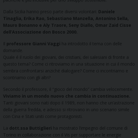
Dalla Sicilia hanno preso parte diversi volontari:
Daniele
Tinaglia, Erika Rao, Sebastiano Manzella, Antonino Sella,
Mauro Bonanno e Aly Traore,
Seny Diallo, Omar Zaid Cisse
dell’Associazione don Bosco 2000.
Il
professore Gianni Vaggi
ha introdotto il tema con delle
domande.
Quale é il ruolo dei giovani, dei cristiani, dei salesiani di fronte a
questo tema? Come ci ritroviamo in una situazione in cui il mondo
sembra confrontarsi anziché dialogare? Come ci incontriamo e
scontriamo con gli altri?
Secondo il professore, il “gioco del mondo” cambia velocemente.
Viviamo in un mondo nuovo che cambia in continuazione.
Tanti giovani sono nati dopo il 1989, non hanno che un’astrazione
della guerra fredda, e adesso si ritrovano in uno scenario simile
con Cina e Stati uniti come protagonisti.
La
dott.ssa Buttiglieri
ha mostrato l’impegno del comune di
Torino in collaborazione con il Vis per supportare le energie