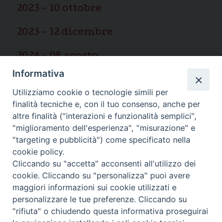
2023 – 10 ottobre
2023 – 12 dicembre
2024 – 08 agosto
Informativa
2025 – 03 marzo
Utilizziamo cookie o tecnologie simili per
finalità tecniche e, con il tuo consenso, anche per
altre finalità ("interazioni e funzionalità semplici",
"miglioramento dell'esperienza", "misurazione" e
"targeting e pubblicità") come specificato nella
Ispettoria Salesiana Sicula “San
cookie policy.
Cliccando su "accetta" acconsenti all'utilizzo dei
Paolo”
cookie. Cliccando su "personalizza" puoi avere
Via Cifali 5-7
maggiori informazioni sui cookie utilizzati e
95123 Catania - Italia
personalizzare le tue preferenze. Cliccando su
E-mail:
redazione@sdbsicilia.org
"rifiuta" o chiudendo questa informativa proseguirai