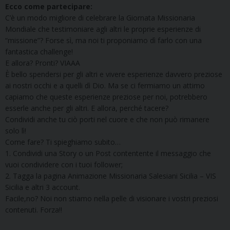
Ecco come partecipare:
C’è un modo migliore di celebrare la Giornata Missionaria
Mondiale che testimoniare agli altri le proprie esperienze di
“missione”? Forse sì, ma noi ti proponiamo dì farlo con una
fantastica challenge!
E allora? Pronti? VIAAA
È bello spendersi per gli altri e vivere esperienze davvero preziose
ai nostri occhi e a quelli dì Dio. Ma se ci fermiamo un attimo
capiamo che queste esperienze preziose per noi, potrebbero
esserle anche per gli altri. E allora, perché tacere?
Condividi anche tu ciò porti nel cuore e che non può rimanere
solo lì!
Come fare? Ti spieghiamo subito…
1. Condividi una Story o un Post contentente il messaggio che
vuoi condividere con i tuoi follower;
2. Tagga la pagina Animazione Missionaria Salesiani Sicilia – VIS
Sicilia e altri 3 account.
Facile,no? Noi non stiamo nella pelle di visionare i vostri preziosi
contenuti. Forza!!