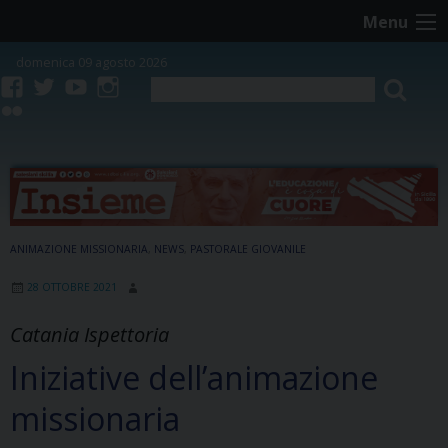
Skip
Menu
to
content
domenica 09 agosto 2026
facebook
twitter
youtube
instagram
flickr
ANIMAZIONE MISSIONARIA
,
NEWS
,
PASTORALE GIOVANILE
28 OTTOBRE 2021
Catania Ispettoria
Iniziative dell’animazione
missionaria