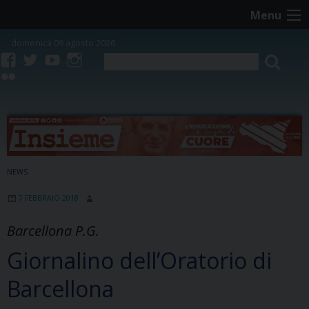
Skip
Menu
to
content
domenica 09 agosto 2026
facebook
twitter
youtube
instagram
flickr
NEWS
7 FEBBRAIO 2018
Barcellona P.G.
Giornalino dell’Oratorio di
Barcellona