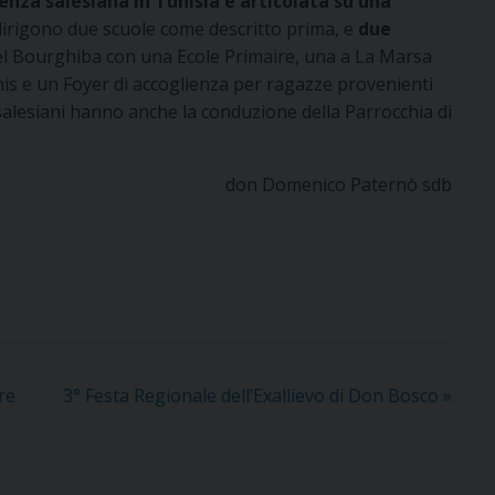
enza salesiana in Tunisia è articolata su una
irigono due scuole come descritto prima, e
due
 Bourghiba con una Ecole Primaire, una a La Marsa
nis e un Foyer di accoglienza per ragazze provenienti
 salesiani hanno anche la conduzione della Parrocchia di
don Domenico Paternò sdb
re
3° Festa Regionale dell’Exallievo di Don Bosco
»