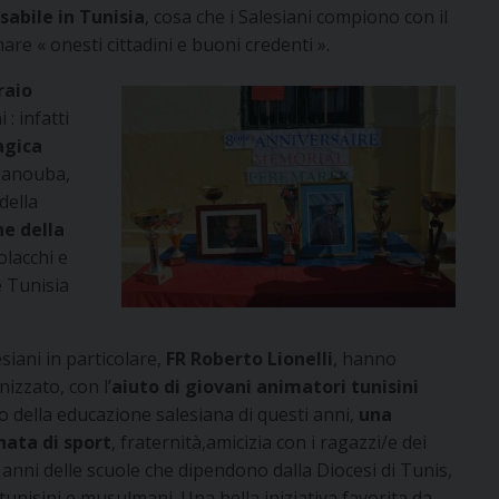
sabile in Tunisia
, cosa che i Salesiani compiono con il
are « onesti cittadini e buoni credenti ».
raio
: infatti
agica
 Manouba,
della
ne della
olacchi e
e Tunisia
esiani in particolare,
FR Roberto Lionelli
, hanno
izzato, con l’
aiuto di giovani animatori tunisini
o della educazione salesiana di questi anni,
una
nata di sport
, fraternità,amicizia con i ragazzi/e dei
 anni delle scuole che dipendono dalla Diocesi di Tunis,
 tunisini e musulmani. Una bella iniziativa favorita da