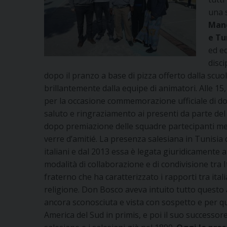
una s
Mano
e Tu
ed ed
disci
dopo il pranzo a base di pizza offerto dalla scuo
brillantemente dalla equipe di animatori. Alle 15,
per la occasione commemorazione ufficiale di do
saluto e ringraziamento ai presenti da parte d
dopo premiazione delle squadre partecipanti men
verre d’amitié. La presenza salesiana in Tunisia da
italiani e dal 2013 essa è legata giuridicamente al
modalità di collaborazione e di condivisione tra I
fraterno che ha caratterizzato i rapporti tra itali
religione. Don Bosco aveva intuito tutto questo a
ancora sconosciuta e vista con sospetto e per qu
America del Sud in primis, e poi il suo successor