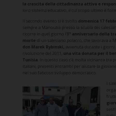
la crescita della cittadinanza attiva e respon
loro sistema educativo, il cui scopo ultimo è form
Il secondo evento si è svolto
domenica 17 febb
sempre a Manouba presso la scuola dei salesiani 
ricorre in quel giorno l’8°
anniversario della tr
morte
di un salesiano polacco, che lavorava a
don Marek Rybinski,
avvenuta durante i giorni 
rivoluzione del 2011,
una vita donata per il be
Tunisia
. In questo caso c’è molta vicinanza tra p
italiani, presenti entrambi per aiutare la giovan
nel suo faticoso sviluppo democratico.
I sal
organ
frutt
gior
sesti
tutti