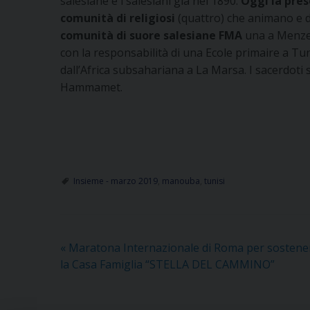
salesiane e i salesiani già nel 1890.
Oggi la pres
comunità di religiosi
(quattro) che animano e d
comunità di suore salesiane FMA
una a Menzel
con la responsabilità di una Ecole primaire a Tu
dall’Africa subsahariana a La Marsa. I sacerdoti
Hammamet.
Insieme - marzo 2019
,
manouba
,
tunisi
«
Maratona Internazionale di Roma per sostene
la Casa Famiglia “STELLA DEL CAMMINO”