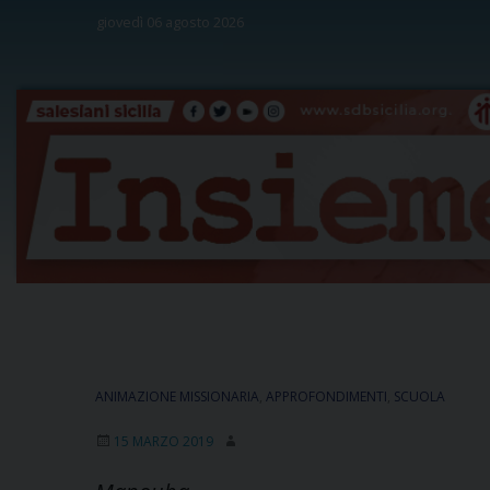
Skip
giovedì 06 agosto 2026
to
content
ANIMAZIONE MISSIONARIA
,
APPROFONDIMENTI
,
SCUOLA
15 MARZO 2019