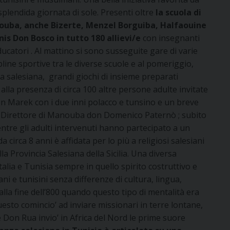
plendida giornata di sole. Presenti oltre
la scuola di
uba, anche Bizerte, Menzel Borguiba, Halfaouine
nis Don Bosco in tutto 180 allievi/e
con insegnanti
ucatori . Al mattino si sono susseguite gare di varie
pline sportive tra le diverse scuole e al pomeriggio,
la salesiana, grandi giochi di insieme preparati
 alla presenza di circa 100 altre persone adulte invitate
n Marek con i due inni polacco e tunsino e un breve
el Direttore di Manouba don Domenico Paternò ; subito
tre gli adulti intervenuti hanno partecipato a un
 circa 8 anni è affidata per lo più a religiosi salesiani
la Provincia Salesiana della Sicilia. Una diversa
talia e Tunisia sempre in quello spirito costruttivo e
ani e tunisini senza differenze di cultura, lingua,
lla fine dell’800 quando questo tipo di mentalità era
esto comincio’ ad inviare missionari in terre lontane,
e Don Rua invio’ in Africa del Nord le prime suore