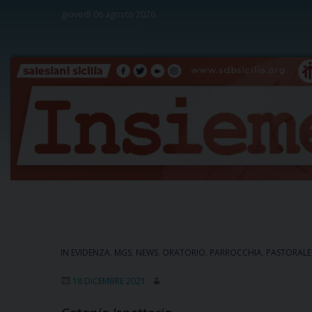
Skip
giovedì 06 agosto 2026
to
content
IN EVIDENZA
,
MGS
,
NEWS
,
ORATORIO
,
PARROCCHIA
,
PASTORALE
18 DICEMBRE 2021