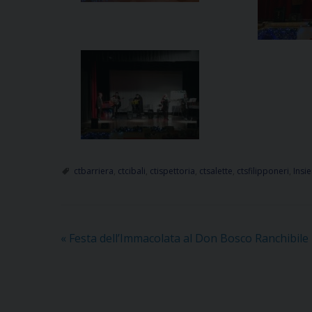
ctbarriera
,
ctcibali
,
ctispettoria
,
ctsalette
,
ctsfilipponeri
,
Insi
«
Festa dell’Immacolata al Don Bosco Ranchibile