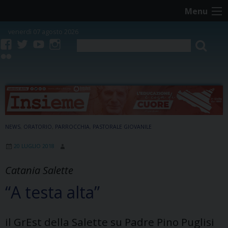
Skip
Menu
to
content
venerdì 07 agosto 2026
facebook
twitter
youtube
instagram
flickr
NEWS
,
ORATORIO
,
PARROCCHIA
,
PASTORALE GIOVANILE
20 LUGLIO 2018
Catania Salette
“A testa alta”
il GrEst della Salette su Padre Pino Puglisi