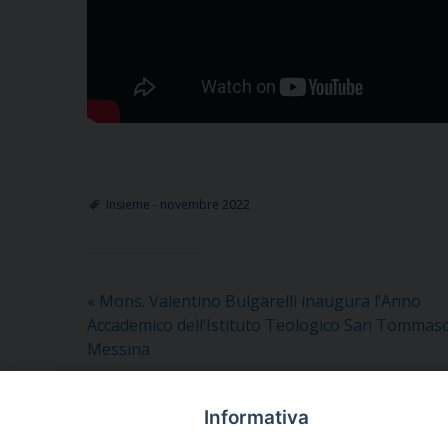
Insieme - novembre 2022
«
Mons. Valentino Bulgarelli inaugura l’Anno
Accademico dell’Istituto Teologico San Tommaso
Messina
Informativa