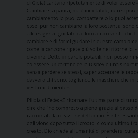
di Gioia) cantano ripetutamente di voler essere 
Cambiare fa paura, ma è inevitabile; non si può 
cambiamento lo puoi combattere o lo puoi accett
esse, pur non cambiano la loro sostanza, sono c
alle esigenze guidate dal loro amico vento che l
cambiare e di farmi guidare in questo cambiame
come la canzone ripete più volte nel ritornello: 
divenire. Detto in parole potabili: non posso r
ad essere un cartone della Disney è una sindrome
senza perdere se stessi, saper accettare le tappe
davvero chi sono, togliendo le maschere che mi 
vestirmi di niente».
Pillola di Fede: «E ritornare l’ultima parte di t
dire che l’ho compreso a pieno grazie al passo de
raccontata la creazione dell’uomo. È interessant
egli viene dopo tutto il creato, e come ultimo fra g
creato, Dio chiede all’umanità di prendersi cura de