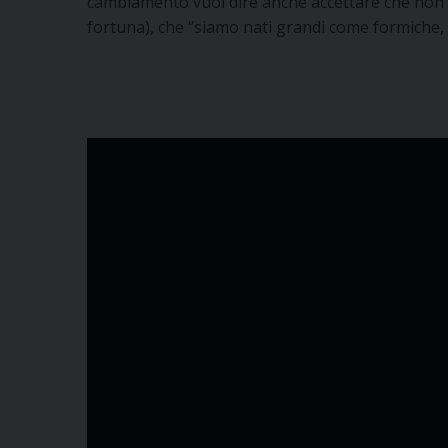
cambiamento vuol dire anche accettare che non 
fortuna), che “siamo nati grandi come formiche, 