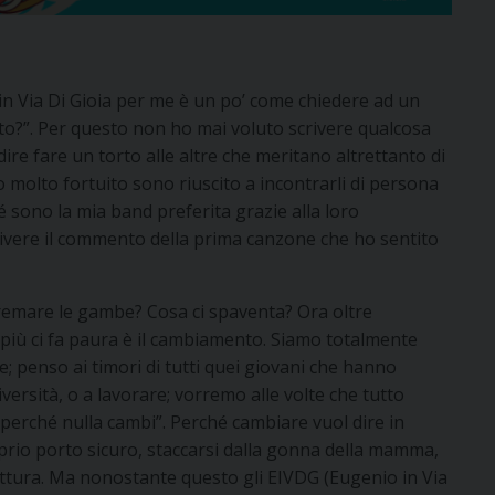
n Via Di Gioia per me è un po’ come chiedere ad un
ito?”. Per questo non ho mai voluto scrivere qualcosa
re fare un torto alle altre che meritano altrettanto di
 molto fortuito sono riuscito a incontrarli di persona
 sono la mia band preferita grazie alla loro
rivere il commento della prima canzone che ho sentito
tremare le gambe? Cosa ci spaventa? Ora oltre
he più ci fa paura è il cambiamento. Siamo totalmente
e; penso ai timori di tutti quei giovani che hanno
iversità, o a lavorare; vorremo alle volte che tutto
perché nulla cambi”. Perché cambiare vuol dire in
oprio porto sicuro, staccarsi dalla gonna della mamma,
ura. Ma nonostante questo gli EIVDG (Eugenio in Via