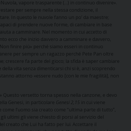
«Nuvola, vapore trasparente (…) in continuo divenire».
restare per sempre nella stessa condizione, il
are. In questo le nuvole fanno un po’ da maestre;
apaci di prendere nuove forme, di cambiare in base
i aiuta a camminare. Nel momento in cui accetto di
nto ecco che inizio davvero a camminare e davvero,
«Non finire più» perché siamo esseri in continuo
imanere per sempre un ragazzo perché Pete Pan oltre
; crescere fa parte del gioco; la sfida è saper cambiare
 della vita senza dimenticarsi chi si è, anzi scoprendo
stanno attorno «essere nudo [con le mie fragilità], non
utto» Questo versetto torna spesso nella canzone, e devo
lla Genesi, in particolare
Genesi 2,15
in cui viene
e come l’uomo sia creato come “ultima parte di tutto”,
li ultimi gli viene chiesto di porsi al servizio del
l creato che Lui ha fatto per lui. Accettare il