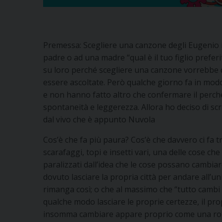
Premessa: Scegliere una canzone degli Eugenio i
padre o ad una madre “qual è il tuo figlio prefer
su loro perché scegliere una canzone vorrebbe di
essere ascoltate. Però qualche giorno fa in modo
e non hanno fatto altro che confermare il perché
spontaneità e leggerezza. Allora ho deciso di sc
dal vivo che è appunto Nuvola
Cos’è che fa più paura? Cos’è che davvero ci fa 
scarafaggi, topi e insetti vari, una delle cose c
paralizzati dall’idea che le cose possano cambiar
dovuto lasciare la propria città per andare all’un
rimanga così; o che al massimo che “tutto cambi 
qualche modo lasciare le proprie certezze, il pr
insomma cambiare appare proprio come una rott