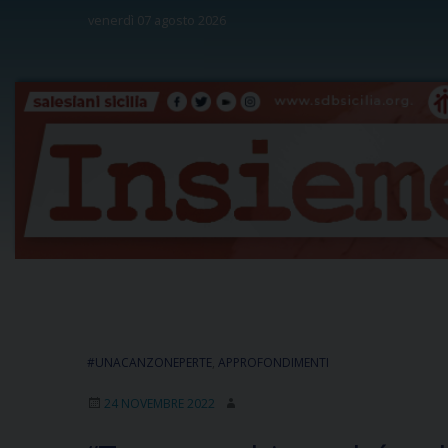
Skip
venerdì 07 agosto 2026
to
content
#UNACANZONEPERTE
,
APPROFONDIMENTI
24 NOVEMBRE 2022