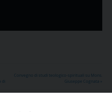
Convegno di studi teologico-spirituali su Mons.
 di
Giuseppe Cognata
»