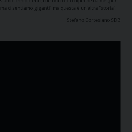
siamo onnipotenti, che non tutto dipende da me (per
ma ci sentiamo giganti” ma questa è un’altra “storia”.
Stefano Cortesiano SDB