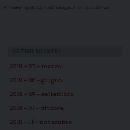
del
insieme - agosto 2024
,
rettore maggiore
,
roma sede centrale
Rettore
Maggiore
per
P
il
mese
o
di
s
ULTIMI NUMERI
Agosto
t
N
2018 – 03 – marzo
a
v
2018 – 06 – giugno
i
2018 – 09 – settembre
g
a
2018 – 10 – ottobre
t
i
2018 – 11 – novembre
o