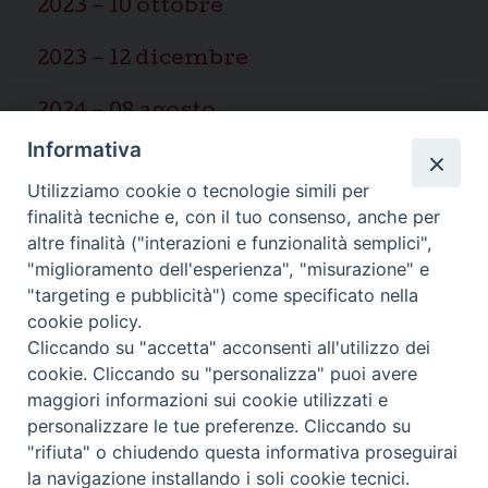
2023 – 10 ottobre
2023 – 12 dicembre
2024 – 08 agosto
Informativa
2025 – 03 marzo
Utilizziamo cookie o tecnologie simili per
finalità tecniche e, con il tuo consenso, anche per
altre finalità ("interazioni e funzionalità semplici",
"miglioramento dell'esperienza", "misurazione" e
"targeting e pubblicità") come specificato nella
Ispettoria Salesiana Sicula “San
cookie policy.
Cliccando su "accetta" acconsenti all'utilizzo dei
Paolo”
cookie. Cliccando su "personalizza" puoi avere
Via Cifali 5-7
maggiori informazioni sui cookie utilizzati e
95123 Catania - Italia
personalizzare le tue preferenze. Cliccando su
E-mail:
redazione@sdbsicilia.org
"rifiuta" o chiudendo questa informativa proseguirai
la navigazione installando i soli cookie tecnici.