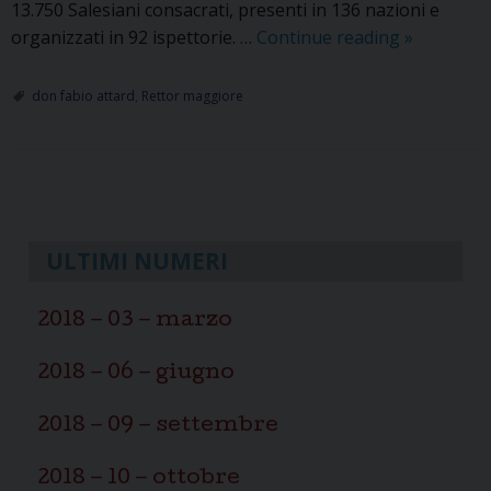
13.750 Salesiani consacrati, presenti in 136 nazioni e
Don
organizzati in 92 ispettorie. …
Continue reading
»
Fabio
Attard
don fabio attard
,
Rettor maggiore
è
il
nuovo
P
Rettor
Maggiore
o
dei
s
ULTIMI NUMERI
Salesiani
t
di
N
2018 – 03 – marzo
Don
a
Bosco
v
2018 – 06 – giugno
i
2018 – 09 – settembre
g
a
2018 – 10 – ottobre
t