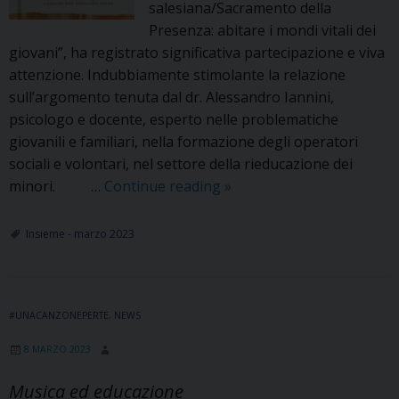
salesiana/Sacramento della
Presenza: abitare i mondi vitali dei
giovani”, ha registrato significativa partecipazione e viva
attenzione. Indubbiamente stimolante la relazione
sull’argomento tenuta dal dr. Alessandro Iannini,
psicologo e docente, esperto nelle problematiche
giovanili e familiari, nella formazione degli operatori
sociali e volontari, nel settore della rieducazione dei
Assistenza
minori. …
Continue reading
»
salesiana/Sacramento
della
Insieme - marzo 2023
Presenza:
abitare
i
#UNACANZONEPERTE
,
NEWS
mondi
vitali
8 MARZO 2023
dei
giovani
Musica ed educazione