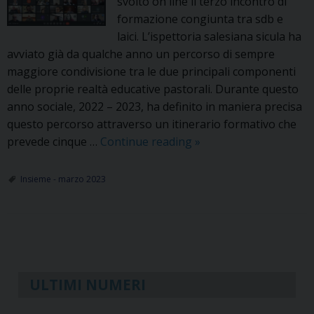
svolto on line il terzo incontro di
formazione congiunta tra sdb e
laici. L’ispettoria salesiana sicula ha
avviato già da qualche anno un percorso di sempre
maggiore condivisione tra le due principali componenti
delle proprie realtà educative pastorali. Durante questo
anno sociale, 2022 – 2023, ha definito in maniera precisa
questo percorso attraverso un itinerario formativo che
Salesiani
prevede cinque …
Continue reading
»
e
laici:
Insieme - marzo 2023
comunione,
condivisione
e
P
corresponsabilità
o
s
ULTIMI NUMERI
t