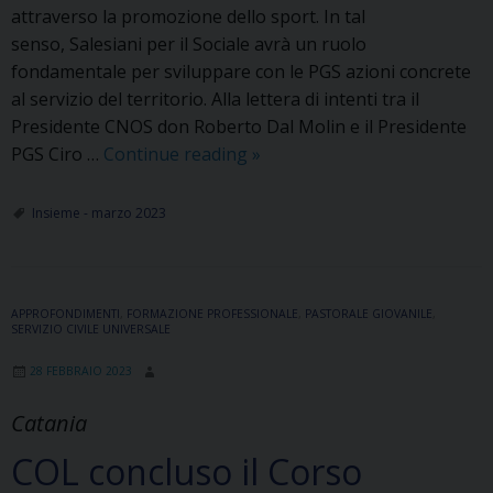
attraverso la promozione dello sport. In tal
senso, Salesiani per il Sociale avrà un ruolo
fondamentale per sviluppare con le PGS azioni concrete
al servizio del territorio. Alla lettera di intenti tra il
Presidente CNOS don Roberto Dal Molin e il Presidente
Salesiani,
PGS Ciro …
Continue reading
»
FMA
e
Insieme - marzo 2023
le
PGS
insieme
APPROFONDIMENTI
,
FORMAZIONE PROFESSIONALE
,
PASTORALE GIOVANILE
,
SERVIZIO CIVILE UNIVERSALE
28 FEBBRAIO 2023
Catania
COL concluso il Corso