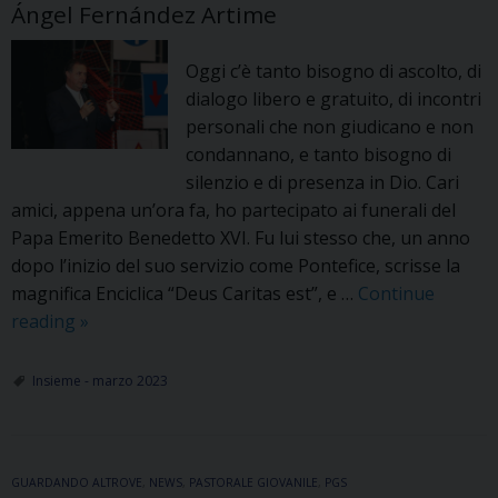
Ángel Fernández Artime
Oggi c’è tanto bisogno di ascolto, di
dialogo libero e gratuito, di incontri
personali che non giudicano e non
condannano, e tanto bisogno di
silenzio e di presenza in Dio. Cari
amici, appena un’ora fa, ho partecipato ai funerali del
Papa Emerito Benedetto XVI. Fu lui stesso che, un anno
dopo l’inizio del suo servizio come Pontefice, scrisse la
magnifica Enciclica “Deus Caritas est”, e …
Continue
C’È
reading
»
MOLTA
PIÙ
Insieme - marzo 2023
“SETE
DI
DIO”
GUARDANDO ALTROVE
DI
,
NEWS
,
PASTORALE GIOVANILE
,
PGS