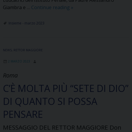
PORTE
Giambra e …
Continue reading
»
E
CUORI
Insieme - marzo 2023
APERTI
NEWS
,
RETTOR MAGGIORE
2 MARZO 2023
Roma
C’È MOLTA PIÙ “SETE DI DIO”
DI QUANTO SI POSSA
PENSARE
MESSAGGIO DEL RETTOR MAGGIORE Don