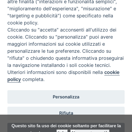
altre finalità ("interazioni e funzionalità semplici",
"miglioramento dell'esperienza", "misurazione" e
"targeting e pubblicità") come specificato nella
Ispettoria Salesiana Sicula “San
cookie policy.
Cliccando su "accetta" acconsenti all'utilizzo dei
Paolo”
cookie. Cliccando su "personalizza" puoi avere
Via Cifali 5-7
maggiori informazioni sui cookie utilizzati e
95123 Catania - Italia
personalizzare le tue preferenze. Cliccando su
E-mail:
redazione@sdbsicilia.org
"rifiuta" o chiudendo questa informativa proseguirai
la navigazione installando i soli cookie tecnici.
Ulteriori informazioni sono disponibili nella
cookie
policy
completa.
Notiziario dell'Ispettoria Salesiana Sicula
Registrato presso il Tribunale di Catania
Personalizza
Direttore Responsabile:
Felice Bongiorno
E-mail:
insieme@sdbsicilia.org
Rifiuta
Questo sito fa uso dei cookie soltanto per facilitare la
Accetta
facebook
twitter
youtube
instagram
flickr