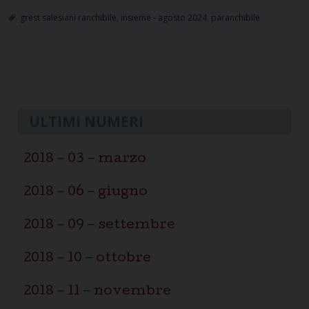
il
grest salesiani ranchibile
,
insieme - agosto 2024
,
paranchibile
tuo
sogno
un
P
morso
alla
o
volta…
s
ULTIMI NUMERI
il
t
grest
N
2018 – 03 – marzo
di
a
Palermo
v
2018 – 06 – giugno
Ranchibile
i
2018 – 09 – settembre
g
a
2018 – 10 – ottobre
t
i
2018 – 11 – novembre
o