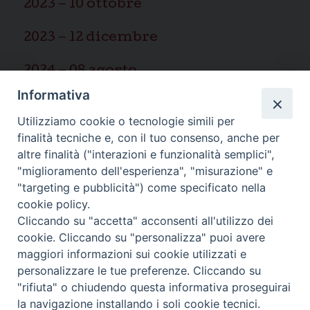
2023 – 10 ottobre
2023 – 12 dicembre
2024 – 08 agosto
Informativa
2025 – 03 marzo
Utilizziamo cookie o tecnologie simili per
finalità tecniche e, con il tuo consenso, anche per
altre finalità ("interazioni e funzionalità semplici",
"miglioramento dell'esperienza", "misurazione" e
"targeting e pubblicità") come specificato nella
Ispettoria Salesiana Sicula “San
cookie policy.
Cliccando su "accetta" acconsenti all'utilizzo dei
Paolo”
cookie. Cliccando su "personalizza" puoi avere
Via Cifali 5-7
maggiori informazioni sui cookie utilizzati e
95123 Catania - Italia
personalizzare le tue preferenze. Cliccando su
E-mail:
redazione@sdbsicilia.org
"rifiuta" o chiudendo questa informativa proseguirai
la navigazione installando i soli cookie tecnici.