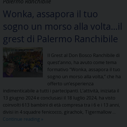
Palermo Ranchibile
Wonka, assapora il tuo
sogno un morso alla volta…il
grest di Palermo Ranchibile
Il Grest al Don Bosco Ranchibile di
quest’anno, ha avuto come tema
formativo “Wonka, assapora il tuo
sogno un morso alla volta,” che ha
offerto un’esperienza
indimenticabile a tutti i partecipanti. L’attività, iniziata il
13 giugno 2024 e conclusasi il 18 luglio 2024, ha visto
coinvolti 613 bambini di età compresa tra i 6 e i 13 anni,
divisi in 4 squadre fenicocco, girachok, Tigermallow …
Wonka,
Continue reading
»
assapora