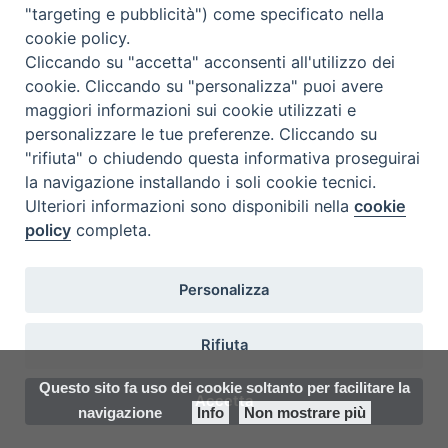
"targeting e pubblicità") come specificato nella
Ispettoria Salesiana Sicula “San
cookie policy.
Cliccando su "accetta" acconsenti all'utilizzo dei
Paolo”
cookie. Cliccando su "personalizza" puoi avere
Via Cifali 5-7
maggiori informazioni sui cookie utilizzati e
95123 Catania - Italia
personalizzare le tue preferenze. Cliccando su
E-mail:
redazione@sdbsicilia.org
"rifiuta" o chiudendo questa informativa proseguirai
la navigazione installando i soli cookie tecnici.
Ulteriori informazioni sono disponibili nella
cookie
policy
completa.
Notiziario dell'Ispettoria Salesiana Sicula
Registrato presso il Tribunale di Catania
Personalizza
Direttore Responsabile:
Felice Bongiorno
E-mail:
insieme@sdbsicilia.org
Rifiuta
Questo sito fa uso dei cookie soltanto per facilitare la
Accetta
facebook
twitter
youtube
instagram
flickr
navigazione
Info
Non mostrare più
Preferenze Cookie