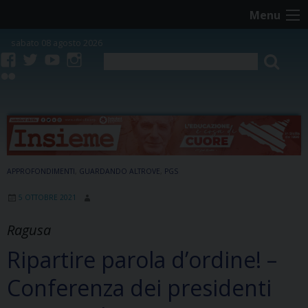
Skip
Menu
to
content
sabato 08 agosto 2026
facebook
twitter
youtube
instagram
flickr
APPROFONDIMENTI
,
GUARDANDO ALTROVE
,
PGS
5 OTTOBRE 2021
Ragusa
Ripartire parola d’ordine! –
Conferenza dei presidenti