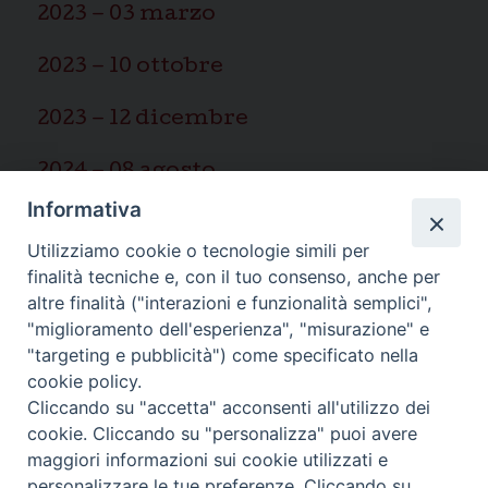
2023 – 03 marzo
2023 – 10 ottobre
2023 – 12 dicembre
2024 – 08 agosto
Informativa
2025 – 03 marzo
Utilizziamo cookie o tecnologie simili per
finalità tecniche e, con il tuo consenso, anche per
altre finalità ("interazioni e funzionalità semplici",
"miglioramento dell'esperienza", "misurazione" e
"targeting e pubblicità") come specificato nella
Ispettoria Salesiana Sicula “San
cookie policy.
Cliccando su "accetta" acconsenti all'utilizzo dei
Paolo”
cookie. Cliccando su "personalizza" puoi avere
Via Cifali 5-7
maggiori informazioni sui cookie utilizzati e
95123 Catania - Italia
personalizzare le tue preferenze. Cliccando su