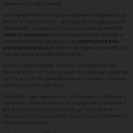
membri del Consiglio Generale.
Esso impegna tutte le circoscrizioni (le provincie religiose) per un
periodo di tempo non breve – quasi due anni tra preparazione e
celebrazione – ed esige uno sforzo non comune per verificare
l’identità carismatica
della Congregazione (che sia fedele al
carisma ereditato da Don Bosco) e
la significatività della
presenza salesiana
nella Chiesa e nel mondo (che sia efficace
nella sua azione apostolica ed educativa).
Il primo Capitolo Generale, convocato e presieduto da Don
Bosco stesso nel 1877, era composto di 26 capitolari; questo del
2020 ne avrà 243 (tra aventi diritto di voto e invitati), e sarà il più
numeroso tra quelli svolti finora.
D’altra parte oggi i salesiani sono 14.614, sparsi in 5 continenti e
134 nazioni. A livello di strutture la Congregazione si articola in 7
grandi regioni, suddivise al loro interno per un totale di 90
circoscrizioni (per lo più
Ispettorie
, ma vi sono anche
Visitatorie
e
Circoscrizioni
tout court).