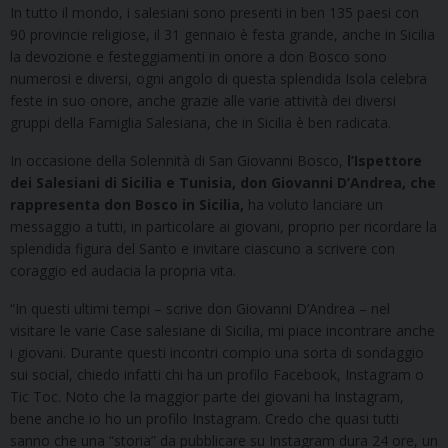
In tutto il mondo, i salesiani sono presenti in ben 135 paesi con
90 provincie religiose, il 31 gennaio è festa grande, anche in Sicilia
la devozione e festeggiamenti in onore a don Bosco sono
numerosi e diversi, ogni angolo di questa splendida Isola celebra
feste in suo onore, anche grazie alle varie attività dei diversi
gruppi della Famiglia Salesiana, che in Sicilia è ben radicata.
In occasione della Solennità di San Giovanni Bosco,
l’Ispettore
dei Salesiani di Sicilia e Tunisia, don Giovanni D’Andrea, che
rappresenta don Bosco in Sicilia,
ha voluto lanciare un
messaggio a tutti, in particolare ai giovani, proprio per ricordare la
splendida figura del Santo e invitare ciascuno a scrivere con
coraggio ed audacia la propria vita.
“In questi ultimi tempi – scrive don Giovanni D’Andrea – nel
visitare le varie Case salesiane di Sicilia, mi piace incontrare anche
i giovani. Durante questi incontri compio una sorta di sondaggio
sui social, chiedo infatti chi ha un profilo Facebook, Instagram o
Tic Toc. Noto che la maggior parte dei giovani ha Instagram,
bene anche io ho un profilo Instagram. Credo che quasi tutti
sanno che una “storia” da pubblicare su Instagram dura 24 ore, un