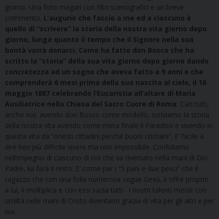
giorno. Una foto magari con filtri scenografici e un breve
commento.
L’augurio che faccio a me ed a ciascuno è
quello di “scrivere” la storia della nostra vita giorno dopo
giorno, lunga quanto il tempo che il Signore nella sua
bontà vorrà donarci. Come ha fatto don Bosco che ha
scritto la “storia” della sua vita giorno dopo giorno dando
concretezza ad un sogno che aveva fatto a 9 anni e che
comprenderà 6 mesi prima della sua nascita al cielo, il 16
maggio 1887 celebrando l’Eucaristia all’altare di Maria
Ausiliatrice nella Chiesa del Sacro Cuore di Roma.
Cari tutti,
anche noi, avendo don Bosco come modello, scriviamo la storia
della nostra vita avendo come meta finale il Paradiso e vivendo in
questa vita da “onesti cittadini perché buoni cristiani”. E’ facile a
dire ben più difficile vivere ma non impossibile. Confidiamo
nell’impegno di ciascuno di noi che va riversato nella mani di Dio
Padre, lui farà il resto. E’ come per i “5 pani e due pesci” che il
ragazzo che con una folla numerosa segue Gesù, li offre proprio
a lui, li moltiplica e con essi sazia tutti. I nostri talenti messi con
umiltà nelle mani di Cristo diventano grazia di vita per gli altri e per
noi.