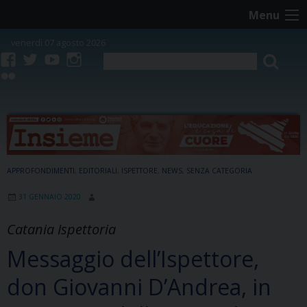
Skip
Menu
to
content
venerdì 07 agosto 2026
facebook
twitter
youtube
instagram
flickr
APPROFONDIMENTI
,
EDITORIALI
,
ISPETTORE
,
NEWS
,
SENZA CATEGORIA
31 GENNAIO 2020
Catania Ispettoria
Messaggio dell’Ispettore,
don Giovanni D’Andrea, in