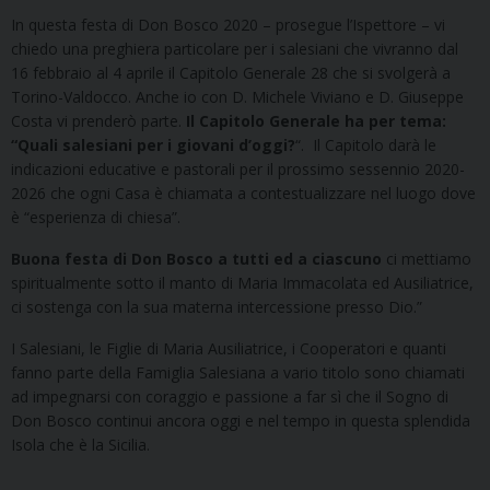
In questa festa di Don Bosco 2020 – prosegue l’Ispettore – vi
chiedo una preghiera particolare per i salesiani che vivranno dal
16 febbraio al 4 aprile il Capitolo Generale 28 che si svolgerà a
Torino-Valdocco. Anche io con D. Michele Viviano e D. Giuseppe
Costa vi prenderò parte.
Il Capitolo Generale ha per tema:
“Quali salesiani per i giovani d’oggi?
“. Il Capitolo darà le
indicazioni educative e pastorali per il prossimo sessennio 2020-
2026 che ogni Casa è chiamata a contestualizzare nel luogo dove
è “esperienza di chiesa”.
Buona festa di Don Bosco a tutti ed a ciascuno
ci mettiamo
spiritualmente sotto il manto di Maria Immacolata ed Ausiliatrice,
ci sostenga con la sua materna intercessione presso Dio.”
I Salesiani, le Figlie di Maria Ausiliatrice, i Cooperatori e quanti
fanno parte della Famiglia Salesiana a vario titolo sono chiamati
ad impegnarsi con coraggio e passione a far sì che il Sogno di
Don Bosco continui ancora oggi e nel tempo in questa splendida
Isola che è la Sicilia.