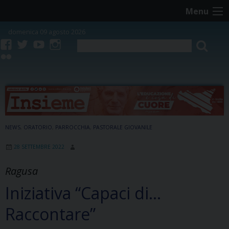
Skip
Menu
to
content
domenica 09 agosto 2026
facebook
twitter
youtube
instagram
flickr
NEWS
,
ORATORIO
,
PARROCCHIA
,
PASTORALE GIOVANILE
28 SETTEMBRE 2022
Ragusa
Iniziativa “Capaci di…
Raccontare”