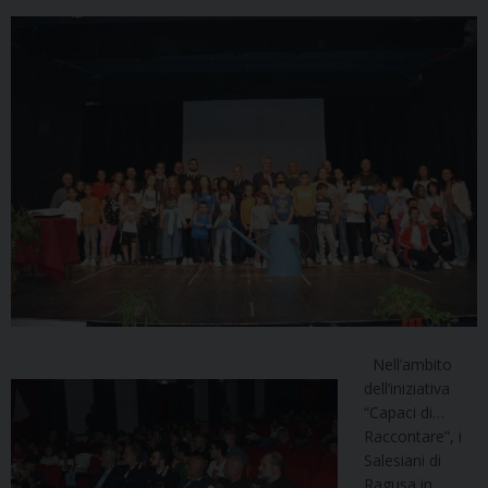
Nell’ambito
dell’iniziativa
“Capaci di…
Raccontare”, i
Salesiani di
Ragusa in