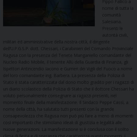
Pippo Fallico a
nome di tutta la
comunità
Salesiana.
Presenti le
autorità civili,
militari ed amministrative della nostra città, il dirigente
dell’U.P.G.S.P. dott. Chessari, i Carabinieri del Comando Provinciale
Ragusa con la presenza del Tenete Manganiello comandante del
Nucleo Radio Mobile, il tenente Allù della Guardia di Finanza, gli
Ispettori Antincendio Iacono e Gurrieri dei Vigili del Fuoco a nome
del loro comandante ing. Barbera. La presenza della Polizia di
Stato è stata caratterizzata dal dono molto gradito per i ragazzi di
un diario scolastico della Polizia di Stato che il dottore Chessari ha
voluto personalmente consegnare ai ragazzi presenti, nel
momento finale della manifestazione. Il Sindaco Peppe Cassì, a
nome della città, ha salutato tutti presenti con la grande
consapevolezza che Ragusa non può più fare a meno di momenti
così importanti che stimolano ideali di giustizia e legalità alle
nuove generazioni. La manifestazione si è conclusa con il solito
clima di festa e di speranza che caratterizza questi momenti. I