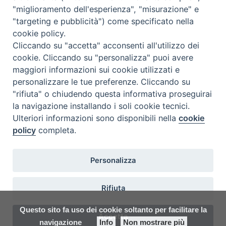
"miglioramento dell'esperienza", "misurazione" e
"targeting e pubblicità") come specificato nella
Ispettoria Salesiana Sicula “San
cookie policy.
Cliccando su "accetta" acconsenti all'utilizzo dei
Paolo”
cookie. Cliccando su "personalizza" puoi avere
Via Cifali 5-7
maggiori informazioni sui cookie utilizzati e
95123 Catania - Italia
personalizzare le tue preferenze. Cliccando su
E-mail:
redazione@sdbsicilia.org
"rifiuta" o chiudendo questa informativa proseguirai
la navigazione installando i soli cookie tecnici.
Ulteriori informazioni sono disponibili nella
cookie
policy
completa.
Notiziario dell'Ispettoria Salesiana Sicula
Registrato presso il Tribunale di Catania
Personalizza
Direttore Responsabile:
Felice Bongiorno
E-mail:
insieme@sdbsicilia.org
Rifiuta
Questo sito fa uso dei cookie soltanto per facilitare la
Accetta
facebook
twitter
youtube
instagram
flickr
navigazione
Info
Non mostrare più