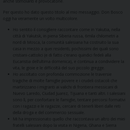
anche stimolanti e provocatorie.
Per questo ho dato questo titolo al mio messaggio. Don Bosco
oggi ha veramente un volto multicolore.
Ho sentito il consigliere raccontare come in Yakutia, nella
città di Yakutsk, in piena Siberia russa, 6mila chilometri a
nord di Mosca, la comunità salesiana ha costruito la sua
casa in mezzo a quei residenti, pochissimi dei quali sono
cristiani-cattolici (e di fatto c’erano quindici fedeli alla
Eucaristia dell’ultima domenica), e continua a condividere la
vita, le gioie e le difficoltà del suo piccolo gregge.
Ho ascoltato con profonda commozione le traversie
tragiche di molte famiglie povere e i crudeli ostacoli che
martirizzano i migranti ai valichi di frontiera messicani di
Nuevo Laredo, Ciudad Juarez, Tijuana e tanti altri. I salesiani
sono lì, per confortare le famiglie, tentare percorsi formativi
con i ragazzi e le ragazze, cercare di tenerli liberi dalle reti
della droga e del commercio sessuale.
Mi ha impressionato quello che raccontava un altro dei miei
fratelli salesiani dopo la visita in Nigeria, Ghana e Sierra