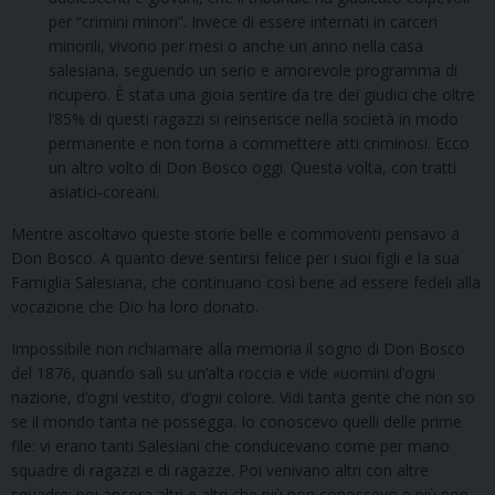
per “crimini minori”. Invece di essere internati in carceri
minorili, vivono per mesi o anche un anno nella casa
salesiana, seguendo un serio e amorevole programma di
ricupero. È stata una gioia sentire da tre dei giudici che oltre
l’85% di questi ragazzi si reinserisce nella società in modo
permanente e non torna a commettere atti criminosi. Ecco
un altro volto di Don Bosco oggi. Questa volta, con tratti
asiatici-coreani.
Mentre ascoltavo queste storie belle e commoventi pensavo a
Don Bosco. A quanto deve sentirsi felice per i suoi figli e la sua
Famiglia Salesiana, che continuano così bene ad essere fedeli alla
vocazione che Dio ha loro donato.
Impossibile non richiamare alla memoria il sogno di Don Bosco
del 1876, quando salì su un’alta roccia e vide «uomini d’ogni
nazione, d’ogni vestito, d’ogni colore. Vidi tanta gente che non so
se il mondo tanta ne possegga. Io conoscevo quelli delle prime
file: vi erano tanti Salesiani che conducevano come per mano
squadre di ragazzi e di ragazze. Poi venivano altri con altre
squadre; poi ancora altri e altri che più non conoscevo e più non