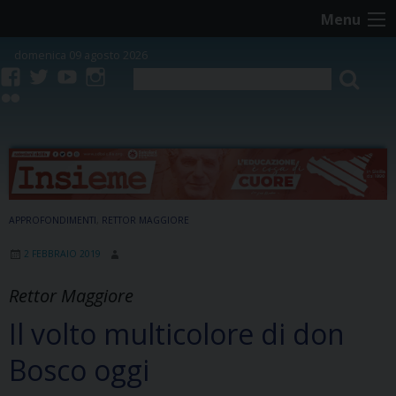
Skip
Menu
to
content
domenica 09 agosto 2026
facebook
twitter
youtube
instagram
flickr
APPROFONDIMENTI
,
RETTOR MAGGIORE
2 FEBBRAIO 2019
Rettor Maggiore
Il volto multicolore di don
Bosco oggi