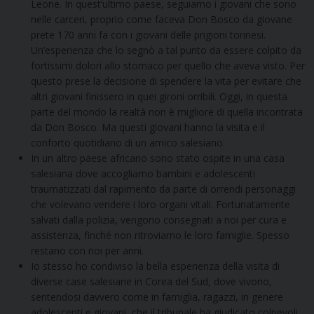
Leone. In quest’ultimo paese, seguiamo i giovani che sono
nelle carceri, proprio come faceva Don Bosco da giovane
prete 170 anni fa con i giovani delle prigioni torinesi.
Un’esperienza che lo segnò a tal punto da essere colpito da
fortissimi dolori allo stomaco per quello che aveva visto. Per
questo prese la decisione di spendere la vita per evitare che
altri giovani finissero in quei gironi orribili. Oggi, in questa
parte del mondo la realtà non è migliore di quella incontrata
da Don Bosco. Ma questi giovani hanno la visita e il
conforto quotidiano di un amico salesiano.
In un altro paese africano sono stato ospite in una casa
salesiana dove accogliamo bambini e adolescenti
traumatizzati dal rapimento da parte di orrendi personaggi
che volevano vendere i loro organi vitali. Fortunatamente
salvati dalla polizia, vengono consegnati a noi per cura e
assistenza, finché non ritroviamo le loro famiglie. Spesso
restano con noi per anni.
Io stesso ho condiviso la bella esperienza della visita di
diverse case salesiane in Corea del Sud, dove vivono,
sentendosi davvero come in famiglia, ragazzi, in genere
adolescenti e giovani, che il tribunale ha giudicato colpevoli