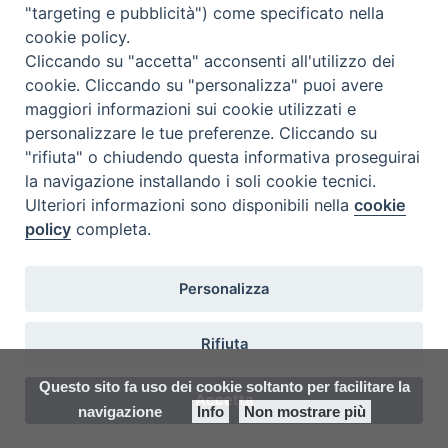
"targeting e pubblicità") come specificato nella
Ispettoria Salesiana Sicula “San
cookie policy.
Cliccando su "accetta" acconsenti all'utilizzo dei
Paolo”
cookie. Cliccando su "personalizza" puoi avere
Via Cifali 5-7
maggiori informazioni sui cookie utilizzati e
95123 Catania - Italia
personalizzare le tue preferenze. Cliccando su
E-mail:
redazione@sdbsicilia.org
"rifiuta" o chiudendo questa informativa proseguirai
la navigazione installando i soli cookie tecnici.
Ulteriori informazioni sono disponibili nella
cookie
policy
completa.
Notiziario dell'Ispettoria Salesiana Sicula
Registrato presso il Tribunale di Catania
Personalizza
Direttore Responsabile:
Felice Bongiorno
E-mail:
insieme@sdbsicilia.org
Rifiuta
Questo sito fa uso dei cookie soltanto per facilitare la
Accetta
facebook
twitter
youtube
instagram
flickr
navigazione
Info
Non mostrare più
Preferenze Cookie