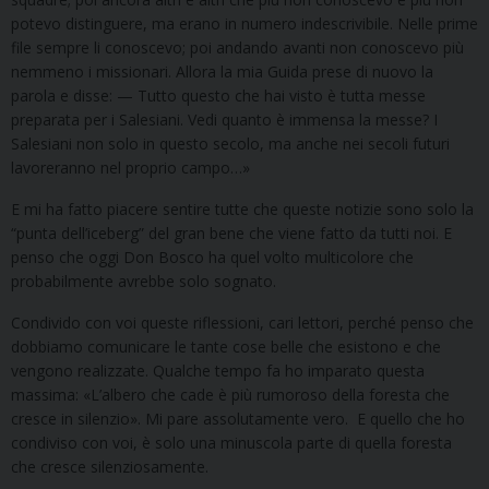
potevo distinguere, ma erano in numero indescrivibile. Nelle prime
file sempre li conoscevo; poi andando avanti non conoscevo più
nemmeno i missionari. Allora la mia Guida prese di nuovo la
parola e disse: — Tutto questo che hai visto è tutta messe
preparata per i Salesiani. Vedi quanto è immensa la messe? I
Salesiani non solo in questo secolo, ma anche nei secoli futuri
lavoreranno nel proprio campo…»
E mi ha fatto piacere sentire tutte che queste notizie sono solo la
“punta dell’iceberg” del gran bene che viene fatto da tutti noi. E
penso che oggi Don Bosco ha quel volto multicolore che
probabilmente avrebbe solo sognato.
Condivido con voi queste riflessioni, cari lettori, perché penso che
dobbiamo comunicare le tante cose belle che esistono e che
vengono realizzate. Qualche tempo fa ho imparato questa
massima: «L’albero che cade è più rumoroso della foresta che
cresce in silenzio». Mi pare assolutamente vero. E quello che ho
condiviso con voi, è solo una minuscola parte di quella foresta
che cresce silenziosamente.