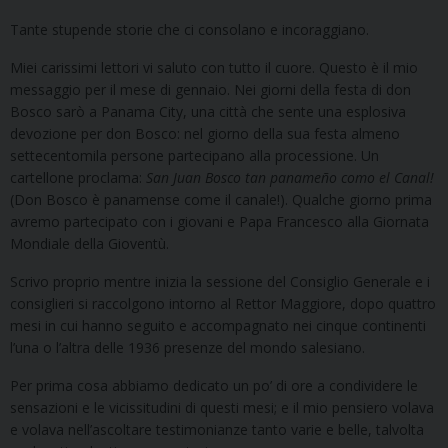
Tante stupende storie che ci consolano e incoraggiano.
Miei carissimi lettori vi saluto con tutto il cuore. Questo è il mio
messaggio per il mese di gennaio. Nei giorni della festa di don
Bosco sarò a Panama City, una città che sente una esplosiva
devozione per don Bosco: nel giorno della sua festa almeno
settecentomila persone partecipano alla processione. Un
cartellone proclama:
San Juan Bosco tan panameño como el Canal!
(Don Bosco è panamense come il canale!). Qualche giorno prima
avremo partecipato con i giovani e Papa Francesco alla Giornata
Mondiale della Gioventù.
Scrivo proprio mentre inizia la sessione del Consiglio Generale e i
consiglieri si raccolgono intorno al Rettor Maggiore, dopo quattro
mesi in cui hanno seguito e accompagnato nei cinque continenti
l’una o l’altra delle 1936 presenze del mondo salesiano.
Per prima cosa abbiamo dedicato un po’ di ore a condividere le
sensazioni e le vicissitudini di questi mesi; e il mio pensiero volava
e volava nell’ascoltare testimonianze tanto varie e belle, talvolta