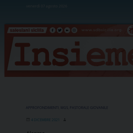
Skip
venerdì 07 agosto 2026
to
content
APPROFONDIMENTI
,
MGS
,
PASTORALE GIOVANILE
4 DICEMBRE 2021