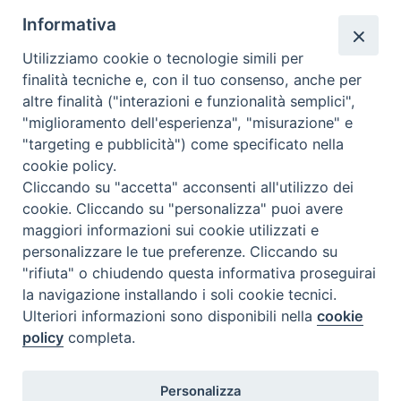
Informativa
2025 – 03 marzo
Utilizziamo cookie o tecnologie simili per
finalità tecniche e, con il tuo consenso, anche per
altre finalità ("interazioni e funzionalità semplici",
"miglioramento dell'esperienza", "misurazione" e
"targeting e pubblicità") come specificato nella
Ispettoria Salesiana Sicula “San
cookie policy.
Cliccando su "accetta" acconsenti all'utilizzo dei
Paolo”
cookie. Cliccando su "personalizza" puoi avere
Via Cifali 5-7
maggiori informazioni sui cookie utilizzati e
95123 Catania - Italia
personalizzare le tue preferenze. Cliccando su
E-mail:
redazione@sdbsicilia.org
"rifiuta" o chiudendo questa informativa proseguirai
la navigazione installando i soli cookie tecnici.
Ulteriori informazioni sono disponibili nella
cookie
policy
completa.
Notiziario dell'Ispettoria Salesiana Sicula
Registrato presso il Tribunale di Catania
Personalizza