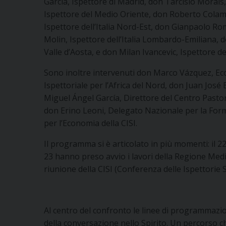
García, Ispettore di Madrid, don Tarcisio Morais
Ispettore del Medio Oriente, don Roberto Colameo
Ispettore dell’Italia Nord-Est, don Gianpaolo Rom
Molin, Ispettore dell’Italia Lombardo-Emiliana, 
Valle d’Aosta, e don Milan Ivancevic, Ispettore de
Sono inoltre intervenuti don Marco Vázquez, Econ
Ispettoriale per l’Africa del Nord, don Juan Jos
Miguel Ángel García, Direttore del Centro Pastora
don Erino Leoni, Delegato Nazionale per la Form
per l’Economia della CISI.
Il programma si è articolato in più momenti: il 22
23 hanno preso avvio i lavori della Regione Medit
riunione della CISI (Conferenza delle Ispettorie Sa
Al centro del confronto le linee di programmazi
della conversazione nello Spirito. Un percorso c