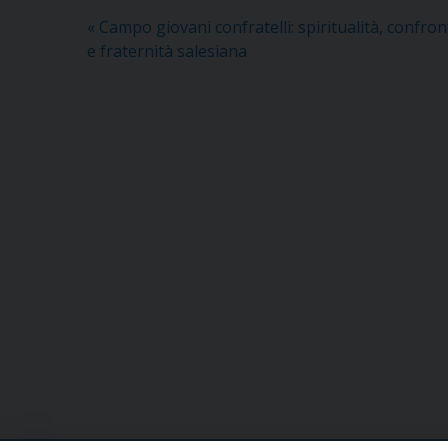
«
Campo giovani confratelli: spiritualità, confro
e fraternità salesiana