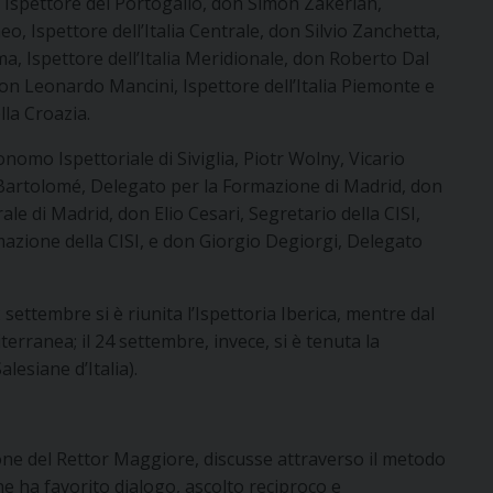
, Ispettore del Portogallo, don Simon Zakerian,
, Ispettore dell’Italia Centrale, don Silvio Zanchetta,
a, Ispettore dell’Italia Meridionale, don Roberto Dal
don Leonardo Mancini, Ispettore dell’Italia Piemonte e
lla Croazia.
omo Ispettoriale di Siviglia, Piotr Wolny, Vicario
é Bartolomé, Delegato per la Formazione di Madrid, don
le di Madrid, don Elio Cesari, Segretario della CISI,
azione della CISI, e don Giorgio Degiorgi, Delegato
 settembre si è riunita l’Ispettoria Iberica, mentre dal
erranea; il 24 settembre, invece, si è tenuta la
lesiane d’Italia).
one del Rettor Maggiore, discusse attraverso il metodo
he ha favorito dialogo, ascolto reciproco e