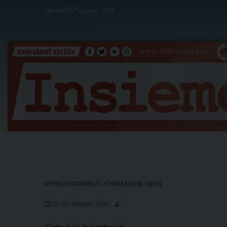
Skip
venerdì 07 agosto 2026
to
content
APPROFONDIMENTI
,
FORMAZIONE
,
NEWS
27 SETTEMBRE 2025