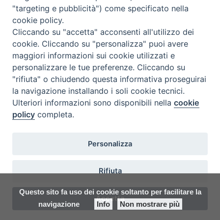
"targeting e pubblicità") come specificato nella
Ispettoria Salesiana Sicula “San
cookie policy.
Cliccando su "accetta" acconsenti all'utilizzo dei
Paolo”
cookie. Cliccando su "personalizza" puoi avere
Via Cifali 5-7
maggiori informazioni sui cookie utilizzati e
95123 Catania - Italia
personalizzare le tue preferenze. Cliccando su
E-mail:
redazione@sdbsicilia.org
"rifiuta" o chiudendo questa informativa proseguirai
la navigazione installando i soli cookie tecnici.
Ulteriori informazioni sono disponibili nella
cookie
policy
completa.
Notiziario dell'Ispettoria Salesiana Sicula
Registrato presso il Tribunale di Catania
Personalizza
Direttore Responsabile:
Felice Bongiorno
E-mail:
insieme@sdbsicilia.org
Rifiuta
Questo sito fa uso dei cookie soltanto per facilitare la
Accetta
facebook
twitter
youtube
instagram
flickr
navigazione
Info
Non mostrare più
Preferenze Cookie