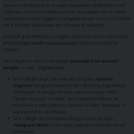
attraverso l’esibizione di un valido documento di identità e sarà
registrata a sistema tramite una foto. Assicuratevi che la vostra
connessione possa reggere il collegamento per circa 15/20 minuti
che è il tempo della durata del colloquio di selezione.
Eventuali gravi difficoltà a svolgerlo dovranno essere comunicate
all’email
segreteria@
scusalesianisicilia.it
entro mercoledì 24
febbraio.
Per collegarsi a Meet è necessario
possedere un account
Google
( e-mail …@
gmail.com
).
Se ti colleghi da pc con webcam integrata (
opzione
migliore
) bisognerà copiare il link sulla barra degli indirizzi
del browser di Google Chrome e premere tasto “invio”.
Cliccare sul tasto “consenti” per consentire l’utilizzo del
microfono e della webcam. Cliccare sul tasto “partecipa” e
sarai ammesso al colloquio.
Se ti colleghi da smartphone bisogna scaricare l’app
“
Hangouts Meet
” e una volta scaricata basta cliccare sul
link inviato.